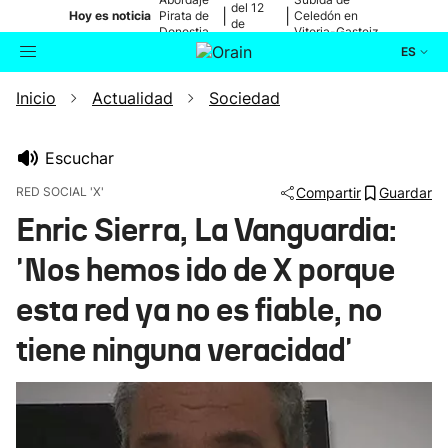
del 12
|
|
Hoy es noticia
Pirata de
Celedón en
de
Donostia
Vitoria-Gasteiz
agosto
ES
Inicio
Actualidad
Sociedad
Actualidad
Buscador
Política
Escuchar
RED SOCIAL 'X'
Compartir
Guardar
Cultura
Enric Sierra, La Vanguardia:
'Nos hemos ido de X porque
Ikusmiran
esta red ya no es fiable, no
Eguraldia
tiene ninguna veracidad'