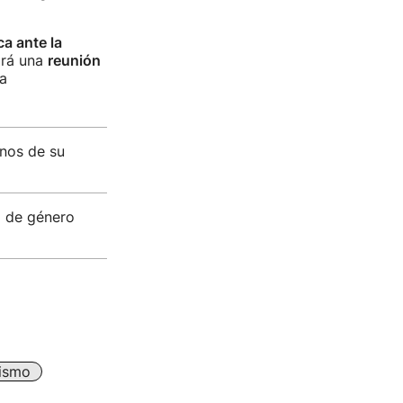
ca ante la
ará una
reunión
a
nos de su
a de género
ismo