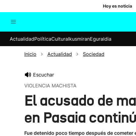
Hoy es noticia
Actualidad
Política
Cul
Actualidad
Política
Cultura
Ikusmiran
Eguraldia
Sociedad
Elecciones
Economía
Inicio
Actualidad
Sociedad
Internacional
Escuchar
VIOLENCIA MACHISTA
El acusado de ma
en Pasaia continú
Fue detenido poco tiempo después de cometer el 