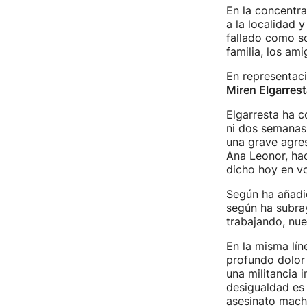
En la concentra
a la localidad 
fallado como so
familia, los ami
En representaci
Miren Elgarrest
Elgarresta ha 
ni dos semanas
una grave agres
Ana Leonor, ha
dicho hoy en vo
Según ha añadid
según ha subray
trabajando, nue
En la misma lín
profundo dolor 
una militancia 
desigualdad es 
asesinato mach