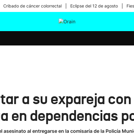
|
|
Cribado de cáncer colorrectal
Eclipse del 12 de agosto
Fie
tura
Ikusmiran
Egural
Salud
Tecnología
tar a su expareja con
a en dependencias po
asesinato al entregarse en la comisaría de la Policía Muni