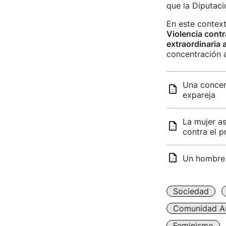
que la Diputaci
En este context
Violencia cont
extraordinaria 
concentración a
Una concen
expareja
La mujer as
contra el 
Un hombre m
Sociedad
Comunidad A
Feminismo