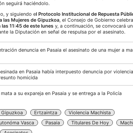
ón seguirá haciéndolo.
o, y siguiendo e
l Protocolo Institucional de Repuesta Públi
ra las Mujeres de Gipuzkoa
, el Consejo de Gobierno celebr
a las 11:45 de este lunes
y, a continuación, se convocará un
nte la Diputación en señal de respulsa por el asesinato.
tración denuncia en Pasaia el asesinato de una mujer a ma
esinada en Pasaia había interpuesto denuncia por violenci
presunto homicida
ata a su expareja en Pasaia y se entrega a la Policía
Gipuzkoa
Ertzaintza
Violencia Machista
utonóma Vasca
Pasaia
Titulares De Hoy
Mach
Asesinatos