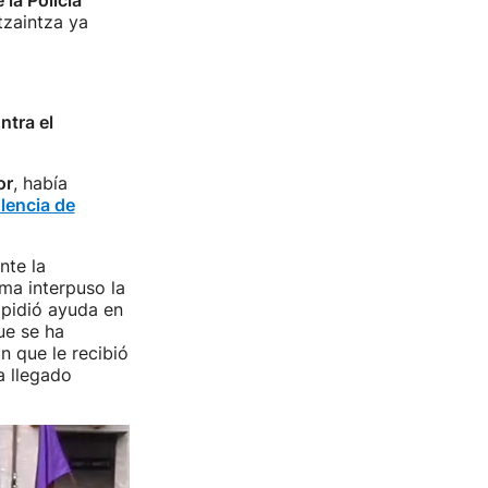
la Policía
tzaintza ya
ntra el
or
, había
lencia de
nte la
ma interpuso la
 pidió ayuda en
ue se ha
n que le recibió
a llegado