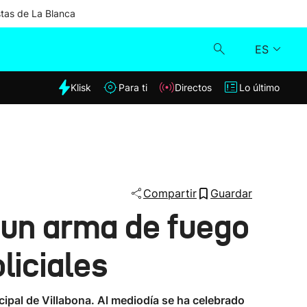
stas de La Blanca
ES
dia
Klisk
Para ti
Directos
Lo último
Klisk
Directos
Para ti
Compartir
Guardar
 un arma de fuego
Lo último
liciales
cipal de Villabona. Al mediodía se ha celebrado