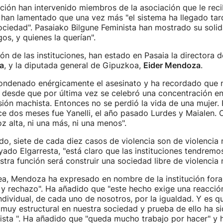
ción han intervenido miembros de la asociación que le reci
y han lamentado que una vez más "el sistema ha llegado tar
ciedad". Pasaiako Bilgune Feminista han mostrado su solid
gos, y quienes la querían".
ón de las instituciones, han estado en Pasaia la directora
a
, y la diputada general de Gipuzkoa,
Eider Mendoza
.
condenado enérgicamente el asesinato y ha recordado que
 desde que por última vez se celebró una concentración en
ión machista. Entonces no se perdió la vida de una mujer.
ce dos meses fue Yanelli, el año pasado Lurdes y Maialen.
z alta, ni una más, ni una menos".
o, siete de cada diez casos de violencia son de violencia 
ado Elgarresta, "está claro que las instituciones tendremo
stra función será construir una sociedad libre de violencia 
ea, Mendoza ha expresado en nombre de la institución fora
y rechazo". Ha añadido que "este hecho exige una reacción
individual, de cada uno de nosotros, por la igualdad. Y es qu
muy estructural en nuestra sociedad y prueba de ello ha si
ista ". Ha añadido que "queda mucho trabajo por hacer" y