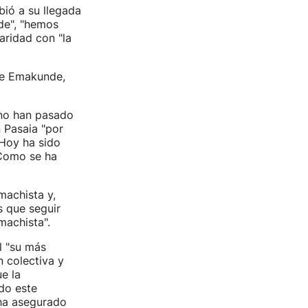
bió a su llegada
de", "hemos
aridad con "la
 de Emakunde,
 no han pasado
 Pasaia "por
 Hoy ha sido
 Como se ha
machista y,
s que seguir
machista".
l "su más
 colectiva y
e la
do este
 ha asegurado