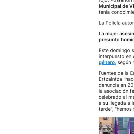
rojo. Posterior
Municipal de V
tenía conocimi
La Policía auto
La mujer asesin
presunto homi
Este domingo s
interpuesto en 
género
, según
Fuentes de la E
Ertzaintza "hac
denuncia en 20
la asociación f
celebrado al me
a su llegada a 
tarde", "hemos 