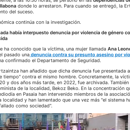
mente, a las 16:30 horas, se personó en las
dependencias de 
illabona
donde lo arrestaron. Para cuando se entregó, la Er
ento del suceso.
nómica continúa con la investigación.
ada había interpuesto denuncia por violencia de género co
cida
e ha conocido que la víctima, una mujer llamada
Ana Leon
el pasado una
denuncia contra su presunto asesino por vio
 ha confirmado el Departamento de Seguridad.
rtzaintza han añadido que dicha denuncia fue presentada a
e tiempo" contra el mismo hombre. Concretamente, la vícti
20 y dos años más tarde, en 2022, fue archivada. También
eminista de la localidad, Bekoz Beko. En la concentración q
diodía en Pasaia han intervenido miembros de la asociació
la localidad y han lamentado que una vez más "el sistema h
fallado como sociedad".