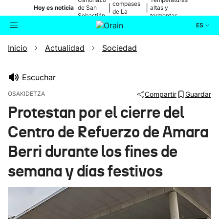
compases
|
|
Hoy es noticia
de San
altas y
de La
Sebastián
tormentas
Blanca
ES
Inicio
Actualidad
Sociedad
Actualidad
Buscador
Política
Escuchar
OSAKIDETZA
Compartir
Guardar
Cultura
Protestan por el cierre del
Centro de Refuerzo de Amara
Ikusmiran
Berri durante los fines de
Eguraldia
semana y días festivos