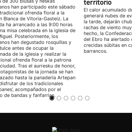
 de 300 blusas y neskas
territorio
anos han participado este sábado
El calor acumulado du
 tradicional ofrenda floral a la
generará nubes de ev
n Blanca de Vitoria-Gasteiz. La
la tarde, dejarán chu
da ha arrancado a las 9:00 horas
rachas de viento muy
na misa celebrada en la iglesia de
hecho, la Confederac
iguel. Posteriormente, los
del Ebro ha alertado 
anos han degustado rosquillas y
crecidas súbitas en c
dulce antes de ocupar la
barrancos.
nada de la iglesia y realizar la
cional ofrenda floral a la patrona
 ciudad. Tras el aurresku de honor,
rotagonistas de la jornada se han
azado hasta la panadería Artepan
disfrutar de los tradicionales
ipanes’, acompañados por el
o de bandas y fanfarrias.