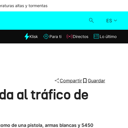
aturas altas y tormentas
ES
dia
Klisk
Para ti
Directos
Lo último
Klisk
Directos
Para ti
Compartir
Guardar
a al tráfico de
Lo último
 como de una pistola, armas blancas y 5450