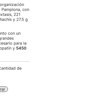
 organización
de Pamplona, con
xtasis, 221
hachís y 27.5 g
nto con un
grandes
cesario para la
nopatín y
5450
 cantidad de
ral