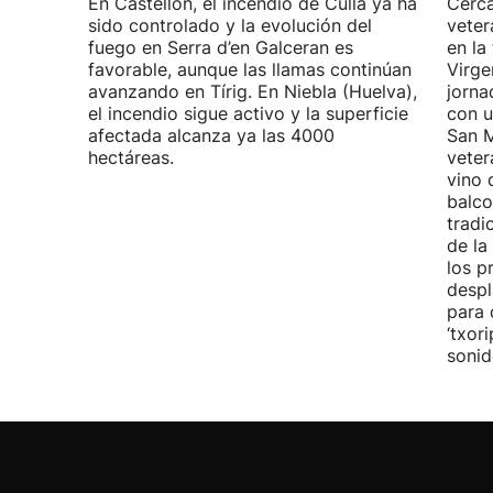
En Castellón, el incendio de Culla ya ha
Cerca
sido controlado y la evolución del
veter
fuego en Serra d’en Galceran es
en la
favorable, aunque las llamas continúan
Virge
avanzando en Tírig. En Niebla (Huelva),
jorna
el incendio sigue activo y la superficie
con u
afectada alcanza ya las 4000
San M
hectáreas.
veter
vino 
balco
tradi
de la
los p
despl
para 
‘txor
sonid