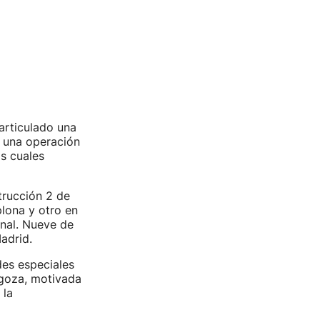
articulado una
 una operación
s cuales
strucción 2 de
lona y otro en
onal. Nueve de
adrid.
des especiales
agoza, motivada
 la