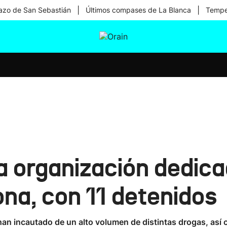
|
|
zo de San Sebastián
Últimos compases de La Blanca
Temper
tura
Ikusmiran
Egural
Salud
Tecnología
 organización dedicad
na, con 11 detenidos
han incautado de un alto volumen de distintas drogas, así