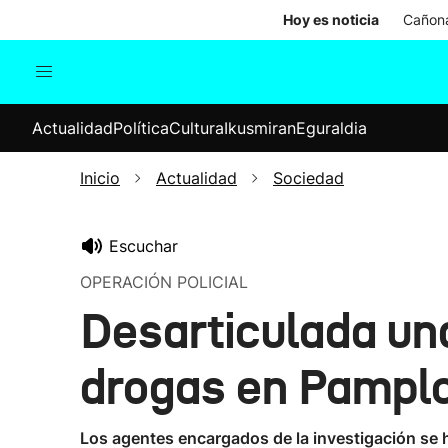
Hoy es noticia
Cañona
Actualidad
Política
Cul
Actualidad
Política
Cultura
Ikusmiran
Eguraldia
Sociedad
Elecciones
Economía
Inicio
Actualidad
Sociedad
Internacional
Escuchar
OPERACIÓN POLICIAL
Desarticulada una
drogas en Pamplo
Los agentes encargados de la investigación se 