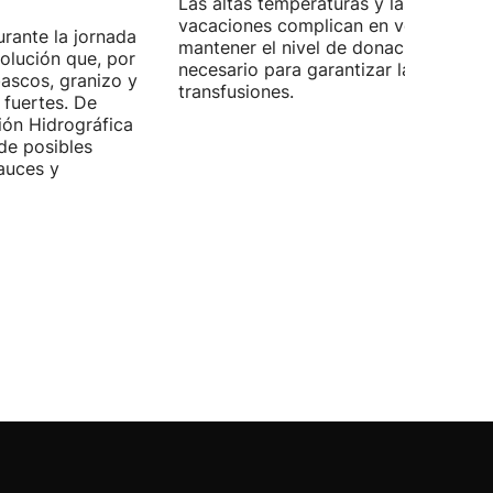
Las altas temperaturas y las
vacaciones complican en verano
rante la jornada
mantener el nivel de donaciones
olución que, por
necesario para garantizar las
bascos, granizo y
transfusiones.
 fuertes. De
ión Hidrográfica
de posibles
auces y