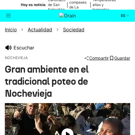
compases
|
|
Hoy es noticia
de San
altas y
de La
Sebastián
tormentas
Blanca
ES
Inicio
Actualidad
Sociedad
Actualidad
Buscador
Política
Escuchar
NOCHEVIEJA
Compartir
Guardar
Cultura
Gran ambiente en el
tradicional poteo de
Ikusmiran
Nochevieja
Eguraldia