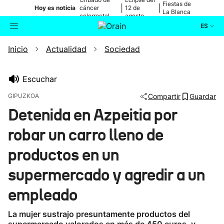
Fiestas de
|
|
Hoy es noticia
cáncer
12 de
La Blanca
colorrectal
agosto
ES
Inicio
Actualidad
Sociedad
Actualidad
Buscador
Política
Escuchar
GIPUZKOA
Compartir
Guardar
Cultura
Detenida en Azpeitia por
robar un carro lleno de
Ikusmiran
productos en un
Eguraldia
supermercado y agredir a un
empleado
La mujer sustrajo presuntamente productos del