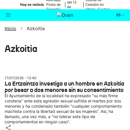
del 12
|
|
Hoy es noticia
Pirata de
Celedón en
de
Donostia
Vitoria-Gasteiz
agosto
ES
Inicio
Azkoitia
Actualidad
Buscador
Política
Azkoitia
Cultura
Ikusmiran
17/07/2026 - 13:40
La Ertzaintza investiga a un hombre en Azkoitia
por besar a dos menores sin su consentimiento
Eguraldia
El Ayuntamiento de la localidad ha expresado "su más firme
condena" ante esta agresión sexual sufrida el martes por dos
menores y ha condenado también "cualquier comportamiento
machista contra la libertad sexual de las mujeres". Así, ha
llamado, una vez más, a "no tolerar este tipo de
comportamientos en ningún caso".