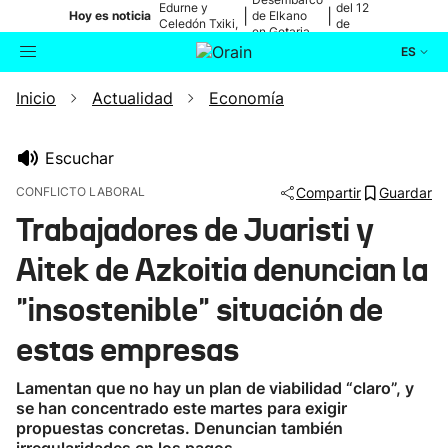
Edurne y
del 12
|
|
Hoy es noticia
de Elkano
Celedón Txiki,
de
en Getaria
en directo
agosto
ES
Inicio
Actualidad
Economía
Actualidad
Buscador
Política
Escuchar
CONFLICTO LABORAL
Compartir
Guardar
Cultura
Trabajadores de Juaristi y
Aitek de Azkoitia denuncian la
Ikusmiran
"insostenible" situación de
Eguraldia
estas empresas
Lamentan que no hay un plan de viabilidad “claro”, y
se han concentrado este martes para exigir
propuestas concretas. Denuncian también