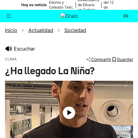
Edurne y
del 12
|
|
Hoy es noticia
de Elkano
Celedón Txiki,
de
en Getaria
en directo
agosto
ES
Inicio
Actualidad
Sociedad
Actualidad
Buscador
Política
Escuchar
CLIMA
Compartir
Guardar
Cultura
¿Ha llegado La Niña?
Ikusmiran
Eguraldia