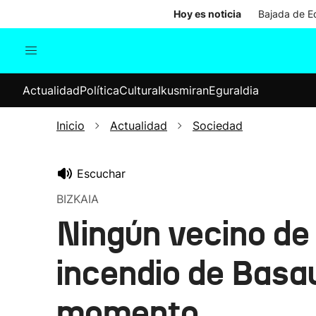
Hoy es noticia
Bajada de Ed
Actualidad
Política
Cul
Actualidad
Política
Cultura
Ikusmiran
Eguraldia
Sociedad
Elecciones
Economía
Inicio
Actualidad
Sociedad
Internacional
Escuchar
BIZKAIA
Ningún vecino de 
incendio de Basau
momento