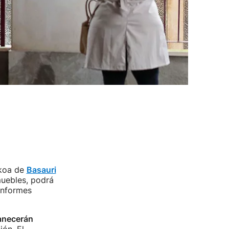
ikoa de
Basauri
muebles, podrá
informes
anecerán