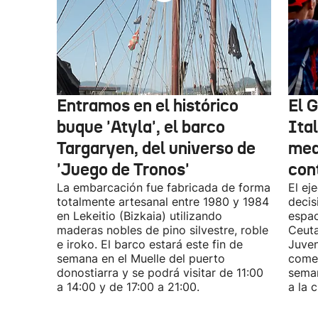
Entramos en el histórico
El 
buque 'Atyla', el barco
Ita
Targaryen, del universo de
med
'Juego de Tronos'
con
La embarcación fue fabricada de forma
El ej
totalmente artesanal entre 1980 y 1984
decis
en Lekeitio (Bizkaia) utilizando
espac
maderas nobles de pino silvestre, roble
Ceuta
e iroko. El barco estará este fin de
Juven
semana en el Muelle del puerto
comen
donostiarra y se podrá visitar de 11:00
seman
a 14:00 y de 17:00 a 21:00.
a la 