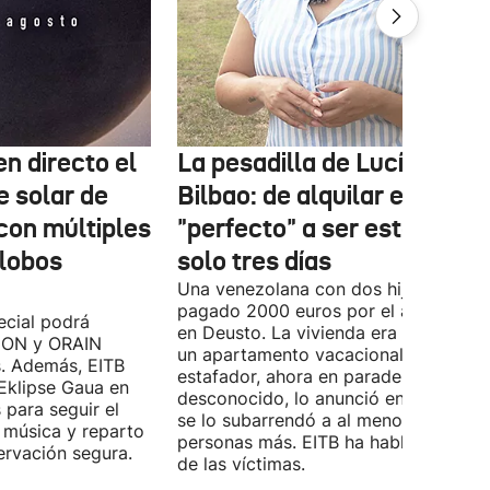
n directo el
La pesadilla de Lucía en
e solar de
Bilbao: de alquilar el piso
con múltiples
"perfecto" a ser estafada e
globos
solo tres días
Una venezolana con dos hijos ha
pagado 2000 euros por el alquiler pi
cial podrá
en Deusto. La vivienda era en realida
B ON y ORAIN
un apartamento vacacional. El
s. Además, EITB
estafador, ahora en paradero
 Eklipse Gaua en
desconocido, lo anunció en Idealista 
 para seguir el
se lo subarrendó a al menos nueve
 música y reparto
personas más. EITB ha hablado con u
ervación segura.
de las víctimas.