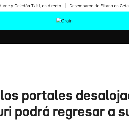
|
urne y Celedón Txiki, en directo
Desembarco de Elkano en Geta
tura
Ikusmiran
Egural
Salud
Tecnología
los portales desaloja
ri podrá regresar a s