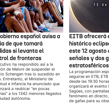
Gobierno español avisa a
EITB ofrecerá e
lia de que tomará
histórico eclips
idas si levanta el
este 12 agosto 
trol de fronteras
señales y dos 
ecutivo ha respondido así a la
estratosféricos
ión de Meloni de suspender el
La programación espe
io Schengen tras lo sucedido en
seguirse en ETB, ET
. Entretanto, el Ministerio de
desde las 19:30 hora
tud e Infancia ha anunciado que
organizará el evento
zará a reubicar "en pocas
Sagües, con pantallas
as" a los 1342 menores llegados
fenómeno en directo,
ciudad autónoma.
de gafas para su obs