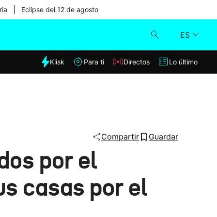
|
ria
Eclipse del 12 de agosto
ES
dia
Klisk
Para ti
Directos
Lo último
Klisk
Directos
Para ti
Compartir
Guardar
dos por el
Lo último
us casas por el