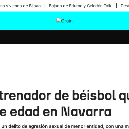
|
|
una vivienda de Bilbao
Bajada de Edurne y Celedón Txiki
Dese
tura
Ikusmiran
Egural
Salud
Tecnología
renador de béisbol q
e edad en Navarra
un delito de agresión sexual de menor entidad, con una m