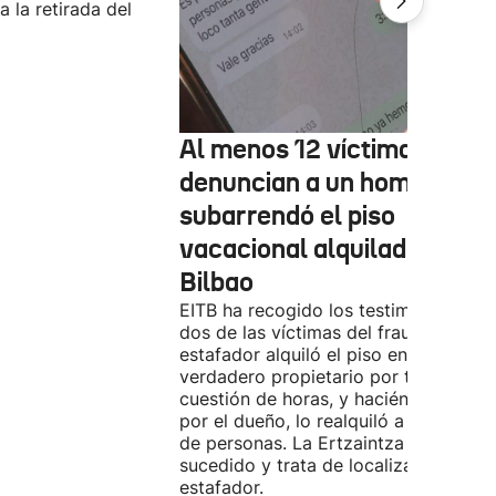
 la retirada del
Al menos 12 víctimas
denuncian a un hombre qu
subarrendó el piso
vacacional alquilado en
Bilbao
EITB ha recogido los testimonios de
dos de las víctimas del fraude. El
estafador alquiló el piso en Airbnb a 
verdadero propietario por tres días. 
cuestión de horas, y haciéndose pasa
por el dueño, lo realquiló a una doce
de personas. La Ertzaintza investiga 
sucedido y trata de localizar al
estafador.