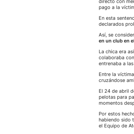
directo con me
pago a la víct
En esta sentenc
declarados prob
Así, se consid
en un club en e
La chica era as
colaboraba con 
entrenaba a las
Entre la víctima
cruzándose amb
El 24 de abril
pelotas para pa
momentos despu
Por estos hecho
habiendo sido 
el Equipo de At