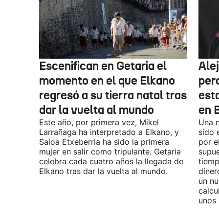
Escenifican en Getaria el
Ale
momento en el que Elkano
per
regresó a su tierra natal tras
esta
dar la vuelta al mundo
en 
Este año, por primera vez, Mikel
Una n
Larrañaga ha interpretado a Elkano, y
sido 
Saioa Etxeberria ha sido la primera
por e
mujer en salir como tripulante. Getaria
supue
celebra cada cuatro años la llegada de
tiemp
Elkano tras dar la vuelta al mundo.
diner
un nu
calcu
unos 