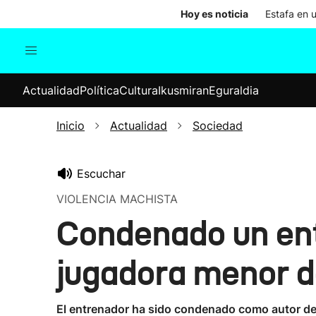
Hoy es noticia
Estafa en 
Actualidad
Política
Cul
Actualidad
Política
Cultura
Ikusmiran
Eguraldia
Sociedad
Elecciones
Economía
Inicio
Actualidad
Sociedad
Internacional
Escuchar
VIOLENCIA MACHISTA
Condenado un ent
jugadora menor d
El entrenador ha sido condenado como autor de 