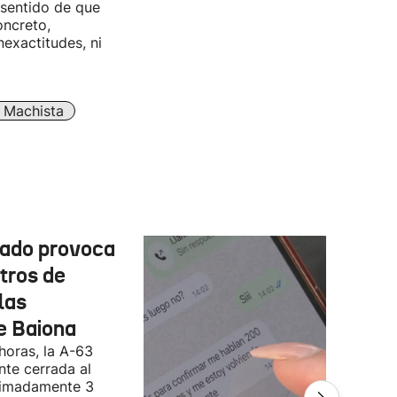
 sentido de que
oncreto,
nexactitudes, ni
a Machista
cado provoca
tros de
las
e Baiona
 horas, la A-63
te cerrada al
ximadamente 3