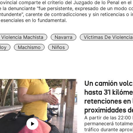
ovincial comparte el criterio del Juzgado de lo Penal en el
e la denunciante "fue persistente, expresado de un modo c
tundente", carente de contradicciones y sin reticencias o i
esenciales en lo fundamental.
Violencia Machista
Navarra
Víctimas De Violenci
Hoy
Machismo
Niños
Un camión vol
hasta 31 kilóme
retenciones en 
proximidades d
A partir de las 22:00
permanecerá totalmen
tráfico durante apro