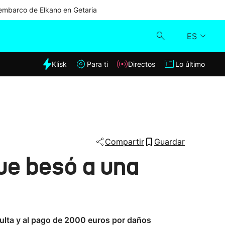
mbarco de Elkano en Getaria
ES
dia
Klisk
Para ti
Directos
Lo último
Klisk
Directos
Para ti
Compartir
Guardar
ue besó a una
Lo último
ulta y al pago de 2000 euros por daños