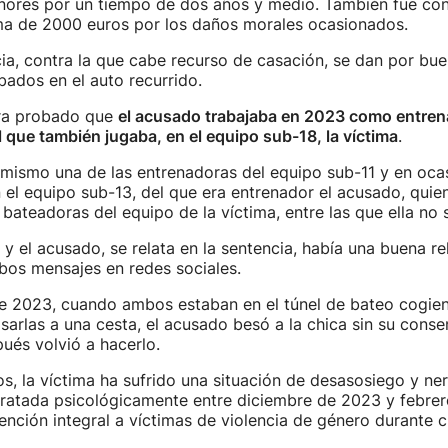
nores por un tiempo de dos años y medio. También fue co
ima de 2000 euros por los daños morales ocasionados.
ia, contra la que cabe recurso de casación, se dan por bu
ados en el auto recurrido.
era probado que
el acusado trabajaba en 2023 como entren
l que también jugaba, en el equipo sub-18, la víctima
.
imismo una de las entrenadoras del equipo sub-11 y en oca
el equipo sub-13, del que era entrenador el acusado, quie
 bateadoras del equipo de la víctima, entre las que ella no
 y el acusado, se relata en la sentencia, había una buena re
os mensajes en redes sociales.
 de 2023, cuando ambos estaban en el túnel de bateo cogie
sarlas a una cesta, el acusado besó a la chica sin su conse
és volvió a hacerlo.
s, la víctima ha sufrido una situación de desasosiego y ne
tratada psicológicamente entre diciembre de 2023 y febre
ención integral a víctimas de violencia de género durante c