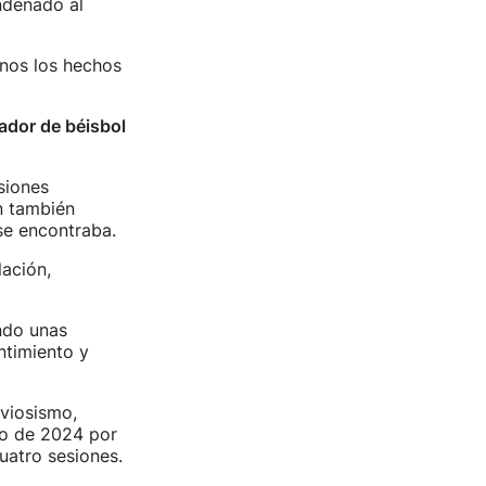
ndenado al
enos los hechos
ador de béisbol
siones
n también
 se encontraba.
lación,
ndo unas
ntimiento y
rviosismo,
ro de 2024 por
uatro sesiones.