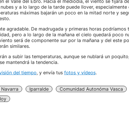
 el Valle del Ebro. Hacia el mediodía, el viento se fijará d
nubes y a lo largo de la tarde puede llover, especialmente 
eraturas máximas bajarán un poco en la mitad norte y segu
esto.
te agradable. De madrugada y primeras horas podríamos t
dad, pero a lo largo de la mañana el cielo quedará poco n
 viento será de componente sur por la mañana y del este por
rán similares.
án a subir las temperaturas, aunque se nublará un poquito,
 se mantendrá la tendencia.
visión del tiempo
, y envía tus
fotos y vídeos
.
Navarra
Iparralde
Comunidad Autonóma Vasca
Hoy