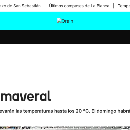
|
|
zo de San Sebastián
Últimos compases de La Blanca
Temper
tura
Ikusmiran
Egural
Salud
Tecnología
imaveral
 elevarán las temperaturas hasta los 20 ºC. El domingo habrá