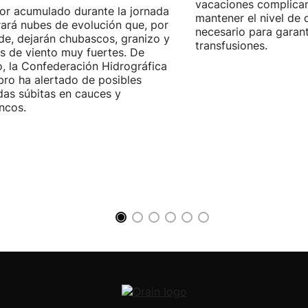
vacaciones complica
lor acumulado durante la jornada
mantener el nivel de
ará nubes de evolución que, por
necesario para garant
rde, dejarán chubascos, granizo y
transfusiones.
s de viento muy fuertes. De
, la Confederación Hidrográfica
bro ha alertado de posibles
das súbitas en cauces y
ncos.