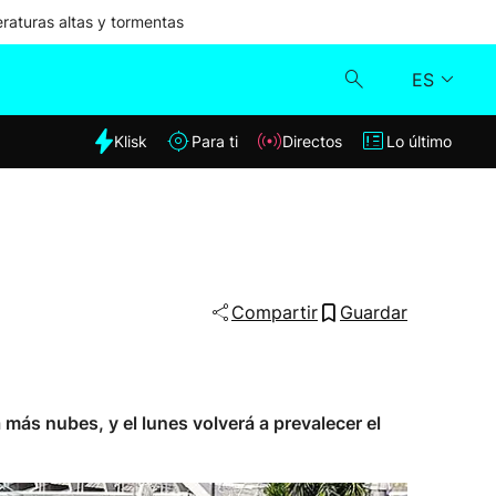
aturas altas y tormentas
ES
dia
Klisk
Para ti
Directos
Lo último
Klisk
Directos
Para ti
Compartir
Guardar
Lo último
 más nubes, y el lunes volverá a prevalecer el