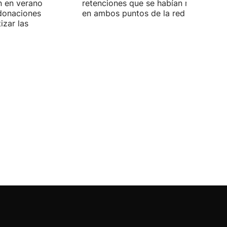
n en verano
retenciones que se habían registrado
 donaciones
en ambos puntos de la red viaria vas
izar las