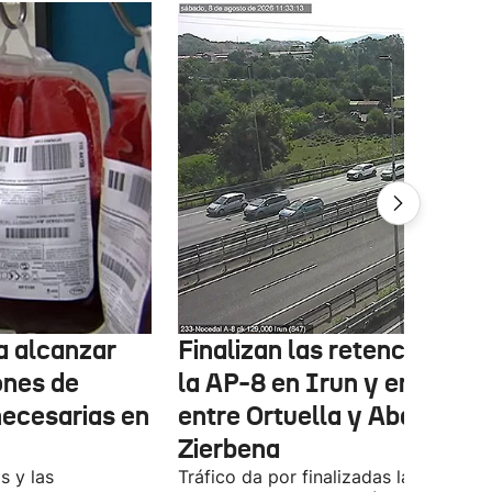
ta alcanzar
Finalizan las retenciones e
ones de
la AP-8 en Irun y en la A-8
necesarias en
entre Ortuella y Abanto-
Zierbena
s y las
Tráfico da por finalizadas las