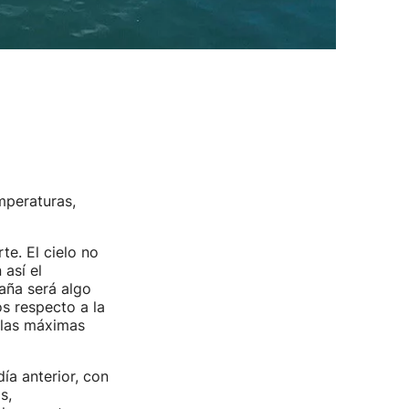
mperaturas,
te. El cielo no
 así el
aña será algo
s respecto a la
, las máximas
ía anterior, con
s,