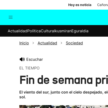
Hoy es noticia
Cañona
Actualidad
Política
Cul
Actualidad
Política
Cultura
Ikusmiran
Eguraldia
Sociedad
Elecciones
Economía
Inicio
Actualidad
Sociedad
Internacional
Escuchar
EL TIEMPO
Fin de semana pr
El viento del sur, junto con el cielo despejado,
sol.