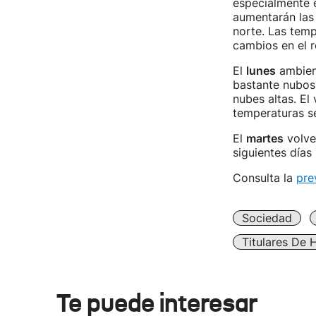
especialmente en
aumentarán las 
norte. Las temp
cambios en el r
El
lunes
ambien
bastante nubosi
nubes altas. El
temperaturas se
El
martes
volver
siguientes días
Consulta la
pre
Sociedad
Titulares De 
Te puede interesar