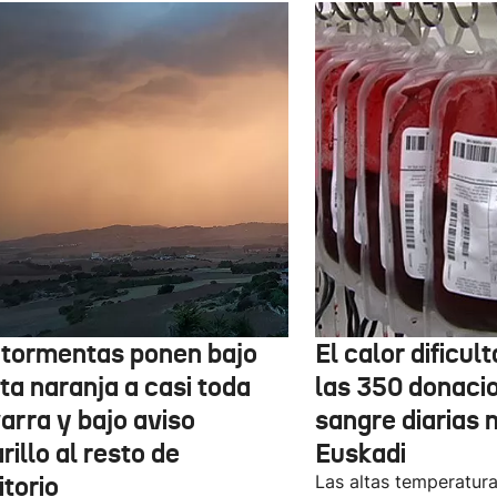
 tormentas ponen bajo
El calor dificul
ta naranja a casi toda
las 350 donaci
arra y bajo aviso
sangre diarias 
illo al resto de
Euskadi
itorio
Las altas temperatura