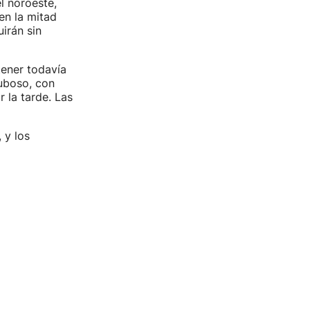
el noroeste,
en la mitad
irán sin
ener todavía
uboso, con
 la tarde. Las
 y los