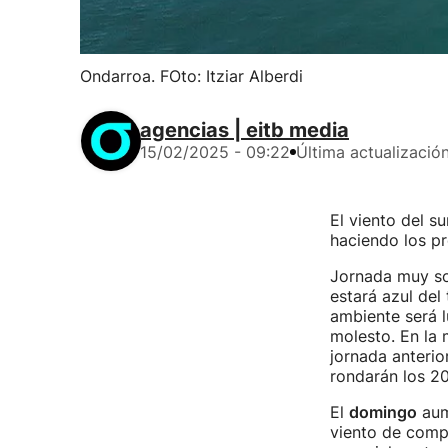
Ondarroa. FOto: Itziar Alberdi
agencias | eitb media
15/02/2025 - 09:22
Última actualizació
El viento del s
haciendo los pr
Jornada muy so
estará azul del
ambiente será 
molesto. En la 
jornada anterior
rondarán los 20
El
domingo
aume
viento de compo