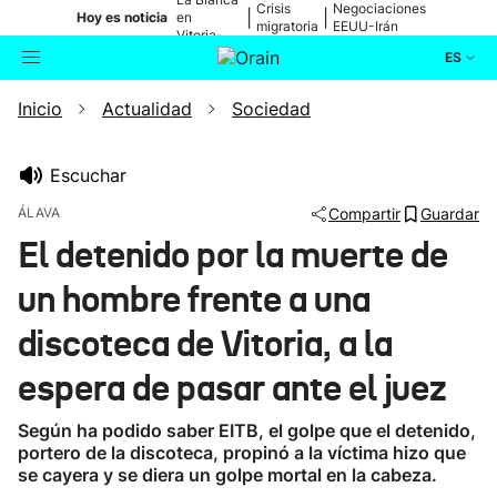
Crisis
Negociaciones
|
|
Hoy es noticia
en
migratoria
EEUU-Irán
Vitoria-
Gasteiz
ES
Inicio
Actualidad
Sociedad
Actualidad
Buscador
Política
Escuchar
ÁLAVA
Compartir
Guardar
Cultura
El detenido por la muerte de
un hombre frente a una
Ikusmiran
discoteca de Vitoria, a la
Eguraldia
espera de pasar ante el juez
Según ha podido saber EITB, el golpe que el detenido,
portero de la discoteca, propinó a la víctima hizo que
se cayera y se diera un golpe mortal en la cabeza.