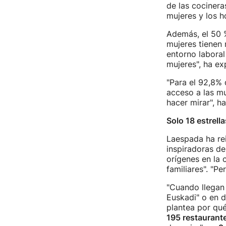
de las cocinera
mujeres y los h
Además, el 50 %
mujeres tienen 
entorno laboral
mujeres", ha ex
"Para el 92,8% 
acceso a las mu
hacer mirar", h
Solo 18 estrell
Laespada ha rei
inspiradoras de
orígenes en la 
familiares". "Pe
"Cuando llegan 
Euskadi" o en de
plantea por qué
195 restaurante