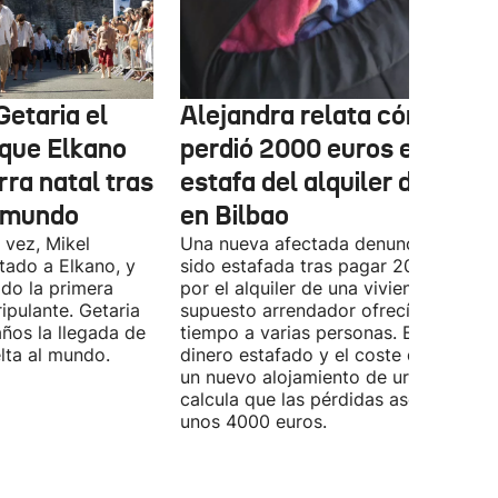
Getaria el
Alejandra relata cómo
que Elkano
perdió 2000 euros en la
rra natal tras
estafa del alquiler de un pi
l mundo
en Bilbao
 vez, Mikel
Una nueva afectada denuncia haber
tado a Elkano, y
sido estafada tras pagar 2000 euros
ido la primera
por el alquiler de una vivienda que el
ipulante. Getaria
supuesto arrendador ofrecía al mism
ños la llegada de
tiempo a varias personas. Entre el
elta al mundo.
dinero estafado y el coste de encontr
un nuevo alojamiento de urgencia,
calcula que las pérdidas ascienden a
unos 4000 euros.