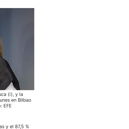
a (i), y la
unes en Bilbao
o: EFE
s y el 87,5 %