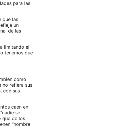
dades para las
n que las
efleja un
nal de las
a limitando el
 lo tenemos que
también como
 no refiera sus
, con sus
uantos caen en
 "nadie se
o que de los
tienen "nombre