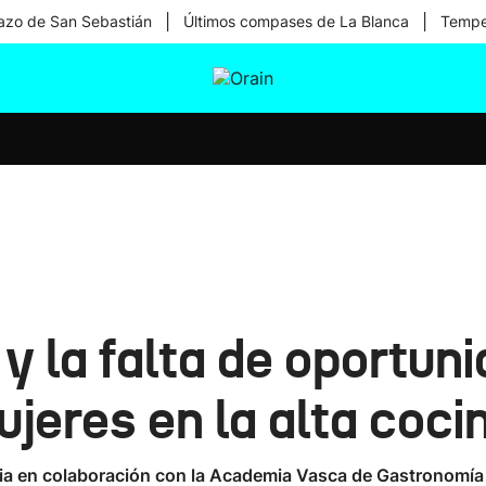
|
|
zo de San Sebastián
Últimos compases de La Blanca
Temper
tura
Ikusmiran
Egural
Salud
Tecnología
n y la falta de oportu
ujeres en la alta coci
aia en colaboración con la Academia Vasca de Gastronomía 