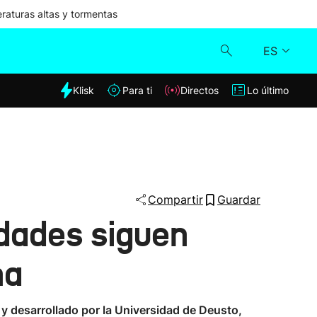
aturas altas y tormentas
ES
dia
Klisk
Para ti
Directos
Lo último
Klisk
Directos
Para ti
Compartir
Guardar
nidades siguen
Lo último
na
y desarrollado por la Universidad de Deusto,