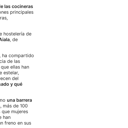
de las cocineras
nes principales
ras,
e hostelería de
Aiala
, de
, ha compartido
cia de las
 que ellas han
 estelar,
recen del
sado y qué
omo
una barrera
s, más de 100
s que mujeres
e han
un freno en sus