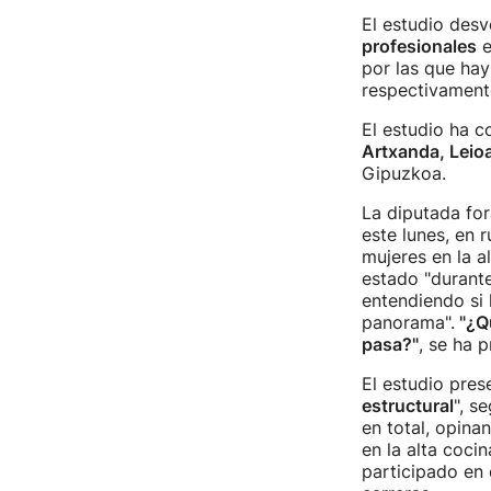
El estudio desv
profesionales
e
por las que hay
respectivament
El estudio ha c
Artxanda, Leio
Gipuzkoa.
La diputada for
este lunes, en 
mujeres en la a
estado "durante
entendiendo si 
panorama".
"¿Qu
pasa?"
, se ha 
El estudio pre
estructural
", s
en total, opina
en la alta coci
participado en 