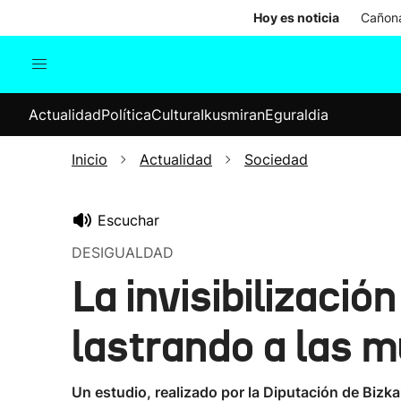
Hoy es noticia
Cañona
Actualidad
Política
Cul
Actualidad
Política
Cultura
Ikusmiran
Eguraldia
Sociedad
Elecciones
Economía
Inicio
Actualidad
Sociedad
Internacional
Escuchar
DESIGUALDAD
La invisibilizació
lastrando a las m
Un estudio, realizado por la Diputación de Bizk