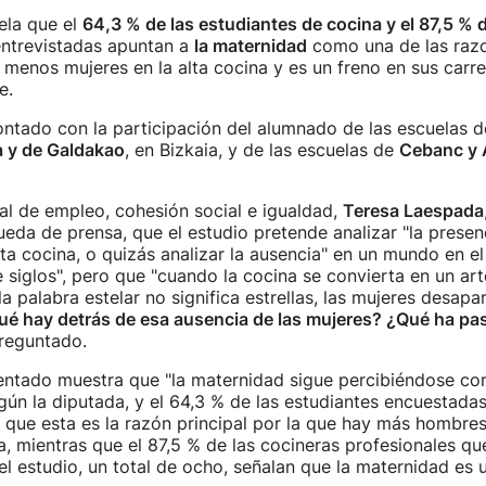
ela que el
64,3 % de las estudiantes de cocina y el 87,5 % 
ntrevistadas apuntan a
la maternidad
como una de las razo
 menos mujeres en la alta cocina y es un freno en sus carre
e.
ontado con la participación del alumnado de las escuelas d
a y de Galdakao
, en Bizkaia, y de las escuelas de
Cebanc y 
al de empleo, cohesión social e igualdad,
Teresa Laespada
rueda de prensa, que el estudio pretende analizar "la presen
lta cocina, o quizás analizar la ausencia" en un mundo en el
 siglos", pero que "cuando la cocina se convierta en un arte
la palabra estelar no significa estrellas, las mujeres desapa
é hay detrás de esa ausencia de las mujeres? ¿Qué ha pa
preguntado.
sentado muestra que "la maternidad sigue percibiéndose c
egún la diputada, y el 64,3 % de las estudiantes encuestada
n que esta es la razón principal por la que hay más hombre
na, mientras que el 87,5 % de las cocineras profesionales qu
el estudio, un total de ocho, señalan que la maternidad es 