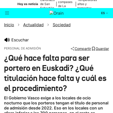
compases
|
|
Hoy es noticia
de San
altas y
de La
Sebastián
tormentas
Blanca
ES
Inicio
Actualidad
Sociedad
Actualidad
Buscador
Política
Escuchar
PERSONAL DE ADMISIÓN
Compartir
Guardar
Cultura
¿Qué hace falta para ser
portero en Euskadi? ¿Qué
Ikusmiran
titulación hace falta y cuál es
Eguraldia
el procedimiento?
El Gobierno Vasco exige a los locales de ocio
nocturno que los porteros tengan el título de personal
de admisión desde 2022. Eso en los locales con un