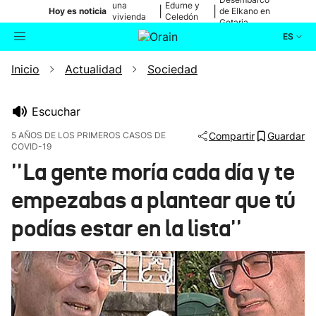
una
Edurne y
|
|
Hoy es noticia
de Elkano en
vivienda
Celedón
Getaria
de Bilbao
Txiki
ES
Inicio
Actualidad
Sociedad
Actualidad
Buscador
Política
Escuchar
5 AÑOS DE LOS PRIMEROS CASOS DE
Compartir
Guardar
COVID-19
Cultura
''La gente moría cada día y te
Ikusmiran
empezabas a plantear que tú
podías estar en la lista''
Eguraldia