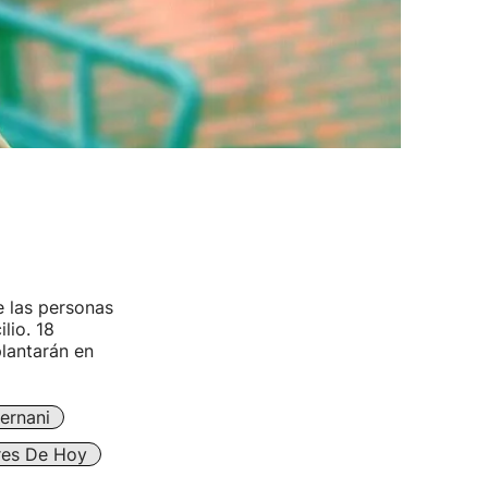
e las personas
lio. 18
lantarán en
ernani
ares De Hoy