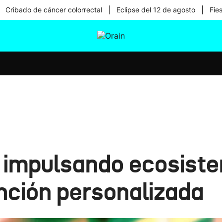
|
|
Cribado de cáncer colorrectal
Eclipse del 12 de agosto
Fie
tura
Ikusmiran
Egural
Salud
Tecnología
, impulsando ecosist
nción personalizada