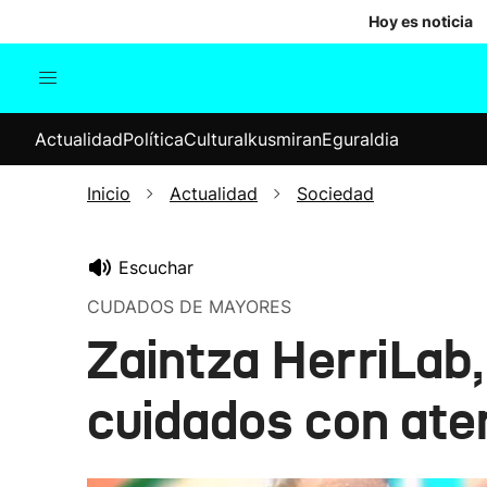
Hoy es noticia
Actualidad
Política
Cul
Actualidad
Política
Cultura
Ikusmiran
Eguraldia
Sociedad
Elecciones
Economía
Inicio
Actualidad
Sociedad
Internacional
Escuchar
CUDADOS DE MAYORES
Zaintza HerriLab
cuidados con ate