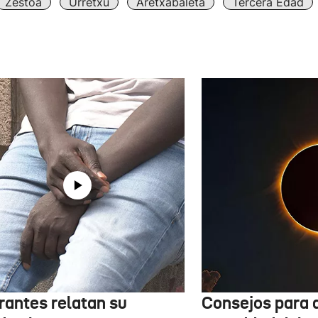
Zestoa
Urretxu
Aretxabaleta
Tercera Edad
rantes relatan su
Consejos para d