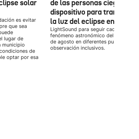
clipse solar
de las personas ciegas un
dispositivo para transform
ación es evitar
la luz del eclipse en sonido
mpre que sea
LightSound para seguir cada fase del
 puede
fenómeno astronómico del próximo 1
l lugar de
de agosto en diferentes puntos de
n municipio
observación inclusivos.
condiciones de
ible optar por esa