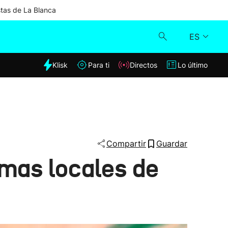
stas de La Blanca
ES
dia
Klisk
Para ti
Directos
Lo último
Klisk
Directos
Para ti
Compartir
Guardar
emas locales de
Lo último