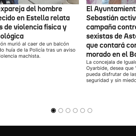
expareja del hombre
El Ayuntamient
ecido en Estella relata
Sebastián activ
 de violencia física y
campaña contr
cológica
sexistas de Ast
rón murió al caer de un balcón
que contará co
o huía de la Policía tras un aviso
morado en el B
iolencia machista.
La concejala de Igua
Oyarbide, desea que 
pueda disfrutar de la
seguridad y sin miedo