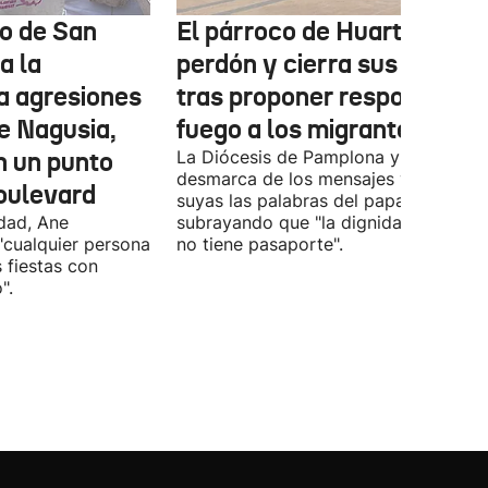
o de San
El párroco de Huarte pide
a la
perdón y cierra sus redes
a agresiones
tras proponer responder c
e Nagusia,
fuego a los migrantes
n un punto
La Diócesis de Pamplona y Tudela se
desmarca de los mensajes y hace
oulevard
suyas las palabras del papa
ldad, Ane
subrayando que "la dignidad humana
"cualquier persona
no tiene pasaporte".
s fiestas con
".