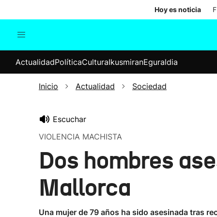
Hoy es noticia
F
Actualidad
Política
Cul
Actualidad
Política
Cultura
Ikusmiran
Eguraldia
Sociedad
Elecciones
Economía
Inicio
Actualidad
Sociedad
Internacional
Escuchar
VIOLENCIA MACHISTA
Dos hombres ases
Mallorca
Una mujer de 79 años ha sido asesinada tras rec