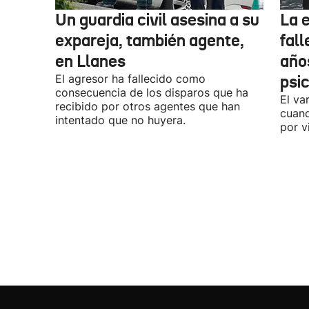
Un guardia civil asesina a su
La 
expareja, también agente,
fall
en Llanes
años
El agresor ha fallecido como
psi
consecuencia de los disparos que ha
El va
recibido por otros agentes que han
cuand
intentado que no huyera.
por v