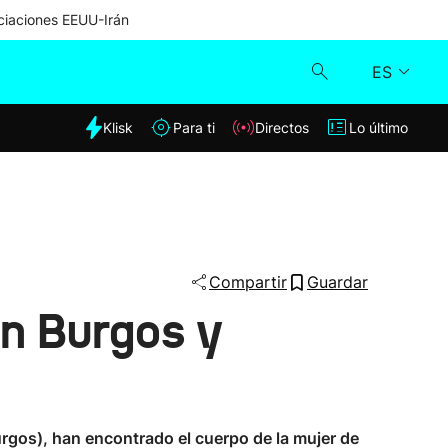
iaciones EEUU-Irán
ES
dia
Klisk
Para ti
Directos
Lo último
Klisk
Directos
Para ti
Compartir
Guardar
n Burgos y
Lo último
urgos), han encontrado el cuerpo de la mujer de