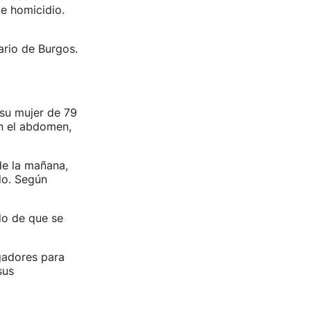
e homicidio.
ario de Burgos.
su mujer de 79
en el abdomen,
de la mañana,
do. Según
do de que se
gadores para
sus