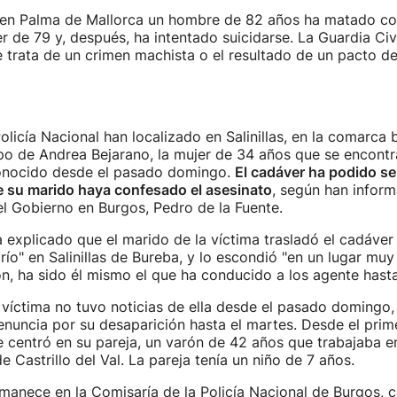
, en Palma de Mallorca un hombre de 82 años ha matado c
r de 79 y, después, ha intentado suicidarse. La Guardia Civi
e trata de un crimen machista o el resultado de un pacto de
olicía Nacional han localizado en Salinillas, en la comarca
po de Andrea Bejarano, la mujer de 34 años que se encont
onocido desde el pasado domingo.
El cadáver ha podido se
 su marido haya confesado el asesinato
, según han inform
l Gobierno en Burgos, Pedro de la Fuente.
a explicado que el marido de la víctima trasladó el cadáver
 río" en Salinillas de Bureba, y lo escondió "en un lugar muy
ón, ha sido él mismo el que ha conducido a los agente hasta 
a víctima no tuvo noticias de ella desde el pasado domingo
nuncia por su desaparición hasta el martes. Desde el pri
e centró en su pareja, un varón de 42 años que trabajaba en 
de Castrillo del Val. La pareja tenía un niño de 7 años.
manece en la Comisaría de la Policía Nacional de Burgos, 