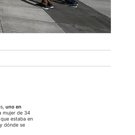
es,
uno en
la mujer de 34
 que estaba en
 y dónde se