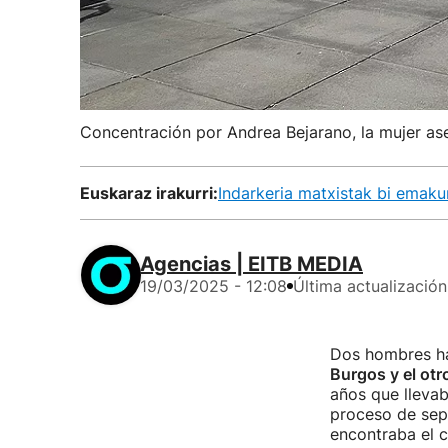
Concentración por Andrea Bejarano, la mujer as
Euskaraz irakurri:
Indarkeria matxistak bi emaku
Agencias | EITB MEDIA
19/03/2025 - 12:08
Última actualización
Dos hombres h
Burgos y el otr
años que lleva
proceso de sep
encontraba el c