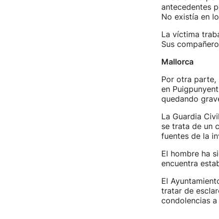
antecedentes pe
No existía en l
La víctima trab
Sus compañeros
Mallorca
Por otra parte
en Puigpunyent 
quedando grave
La Guardia Civi
se trata de un 
fuentes de la i
El hombre ha si
encuentra estab
El Ayuntamiento
tratar de escla
condolencias a l