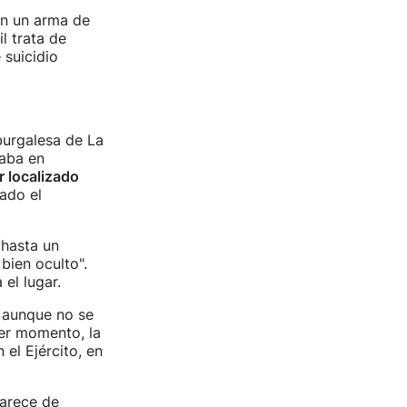
on un arma de
l trata de
 suicidio
 burgalesa de La
raba en
r localizado
ado el
 hasta un
 bien oculto".
el lugar.
, aunque no se
mer momento, la
el Ejército, en
carece de