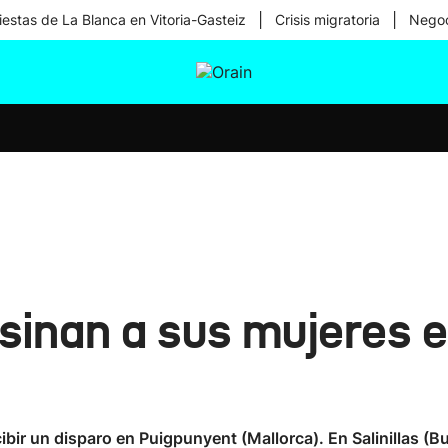
|
|
iestas de La Blanca en Vitoria-Gasteiz
Crisis migratoria
Negoc
tura
Ikusmiran
Egural
Salud
Tecnología
inan a sus mujeres e
ibir un disparo en Puigpunyent (Mallorca). En Salinillas (B