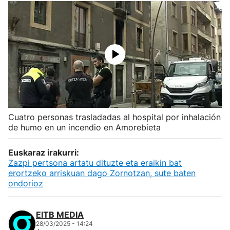
Cuatro personas trasladadas al hospital por inhalación
de humo en un incendio en Amorebieta
Euskaraz irakurri:
Zazpi pertsona artatu dituzte eta eraikin bat
erortzeko arriskuan dago Zornotzan, sute baten
ondorioz
EITB MEDIA
28/03/2025 - 14:24