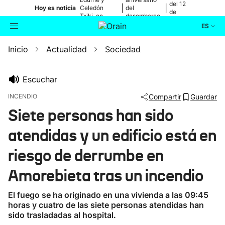
del 12
|
|
Hoy es noticia
Celedón
del
de
Txiki, en
desembarco
agosto
directo
de Elkano
ES
Inicio
Actualidad
Sociedad
Actualidad
Buscador
Política
Escuchar
INCENDIO
Compartir
Guardar
Cultura
Siete personas han sido
atendidas y un edificio está en
Ikusmiran
riesgo de derrumbe en
Eguraldia
Amorebieta tras un incendio
El fuego se ha originado en una vivienda a las 09:45
horas y cuatro de las siete personas atendidas han
sido trasladadas al hospital.