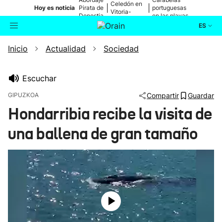
Celedón en
|
|
Hoy es noticia
Pirata de
portuguesas
Vitoria-
Donostia
en las playas
Gasteiz
ES
Inicio
Actualidad
Sociedad
Actualidad
Buscador
Política
Escuchar
GIPUZKOA
Compartir
Guardar
Cultura
Hondarribia recibe la visita de
una ballena de gran tamaño
Ikusmiran
Eguraldia