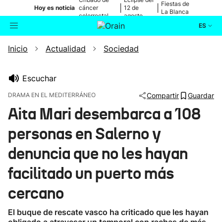
Fiestas de
|
|
Hoy es noticia
cáncer
12 de
La Blanca
colorrectal
agosto
ES
Inicio
Actualidad
Sociedad
Actualidad
Buscador
Política
Escuchar
DRAMA EN EL MEDITERRÁNEO
Compartir
Guardar
Cultura
Aita Mari desembarca a 108
personas en Salerno y
Ikusmiran
denuncia que no les hayan
Eguraldia
facilitado un puerto más
cercano
El buque de rescate vasco ha criticado que les hayan