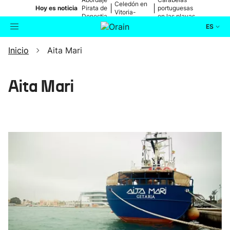
Celedón en
|
|
Hoy es noticia
Pirata de
portuguesas
Vitoria-
Donostia
en las playas
Gasteiz
ES
Inicio
Aita Mari
Actualidad
Buscador
Política
Aita Mari
Cultura
Ikusmiran
Eguraldia