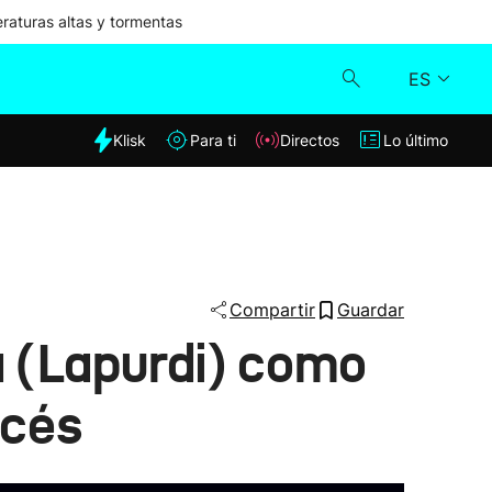
aturas altas y tormentas
ES
dia
Klisk
Para ti
Directos
Lo último
Klisk
Directos
Para ti
Compartir
Guardar
a (Lapurdi) como
Lo último
ncés