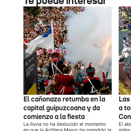
Te puede interesar
El cañonazo retumba en la
Las
capital guipuzcoana y da
a to
comienzo a la fiesta
Con
La lluvia no ha deslucido el momento
El ab
en que la Artillera Mayor ha prendido la
miles