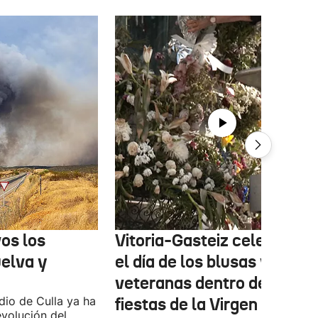
os los
Vitoria-Gasteiz celebra ho
uelva y
el día de los blusas y nesk
veteranas dentro de las
ndio de Culla ya ha
fiestas de la Virgen Blanca
evolución del