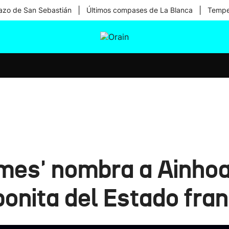
|
|
zo de San Sebastián
Últimos compases de La Blanca
Temper
tura
Ikusmiran
Egural
Salud
Tecnología
Times' nombra a Ainho
bonita del Estado fra