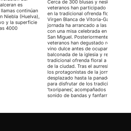
Cerca de 300 blusas y neskas
alceran es
veteranos han participado este sába
 llamas continúan
en la tradicional ofrenda floral a la
n Niebla (Huelva),
Virgen Blanca de Vitoria-Gasteiz. La
vo y la superficie
jornada ha arrancado a las 9:00 hora
las 4000
con una misa celebrada en la iglesia 
San Miguel. Posteriormente, los
veteranos han degustado rosquillas y
vino dulce antes de ocupar la
balconada de la iglesia y realizar la
tradicional ofrenda floral a la patrona
de la ciudad. Tras el aurresku de hono
los protagonistas de la jornada se ha
desplazado hasta la panadería Artep
para disfrutar de los tradicionales
‘txoripanes’, acompañados por el
sonido de bandas y fanfarrias.