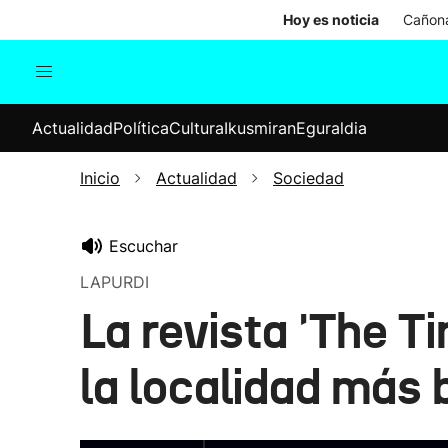
Hoy es noticia
Cañona
Actualidad
Política
Cul
Actualidad
Política
Cultura
Ikusmiran
Eguraldia
Sociedad
Elecciones
Economía
Inicio
Actualidad
Sociedad
Internacional
Escuchar
LAPURDI
La revista 'The 
la localidad más 