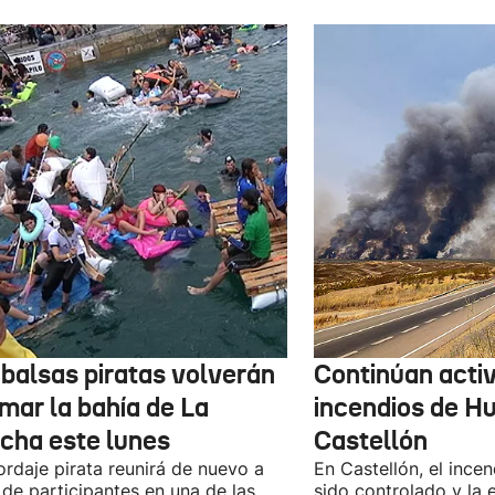
 balsas piratas volverán
Continúan activ
mar la bahía de La
incendios de H
cha este lunes
Castellón
ordaje pirata reunirá de nuevo a
En Castellón, el ince
 de participantes en una de las
sido controlado y la 