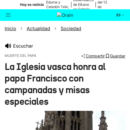
Edurne y
del 12
|
|
Hoy es noticia
de Elkano
Celedón Txiki,
de
en Getaria
en directo
agosto
ES
Inicio
Actualidad
Sociedad
Actualidad
Buscador
Política
Escuchar
MUERTE DEL PAPA
Compartir
Guardar
Cultura
La Iglesia vasca honra al
papa Francisco con
Ikusmiran
campanadas y misas
Eguraldia
especiales