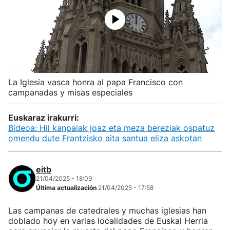
La Iglesia vasca honra al papa Francisco con
campanadas y misas especiales
Euskaraz irakurri:
Bideoa: Hil kanpaiak joaz eta meza bereziak ospatuz
omendu dute Frantzisko aita santua eliza askotan
eitb
21/04/2025 - 18:09
Última actualización
21/04/2025 - 17:58
Las campanas de catedrales y muchas iglesias han
doblado hoy en varias localidades de Euskal Herria