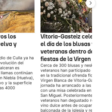
os los
Vitoria-Gasteiz celebra ho
uelva y
el día de los blusas y nesk
veteranas dentro de las
ndio de Culla ya ha
fiestas de la Virgen Blanca
evolución del
Cerca de 300 blusas y neskas
alceran es
veteranos han participado este sába
 llamas continúan
en la tradicional ofrenda floral a la
n Niebla (Huelva),
Virgen Blanca de Vitoria-Gasteiz. La
vo y la superficie
jornada ha arrancado a las 9:00 hora
las 4000
con una misa celebrada en la iglesia 
San Miguel. Posteriormente, los
veteranos han degustado rosquillas y
vino dulce antes de ocupar la
balconada de la iglesia y realizar la