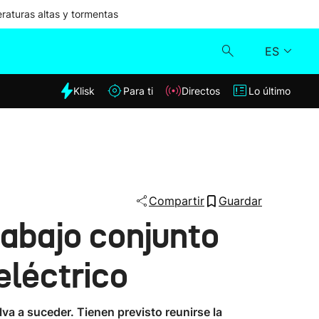
aturas altas y tormentas
ES
dia
Klisk
Para ti
Directos
Lo último
Klisk
Directos
Para ti
Compartir
Guardar
rabajo conjunto
Lo último
eléctrico
va a suceder. Tienen previsto reunirse la