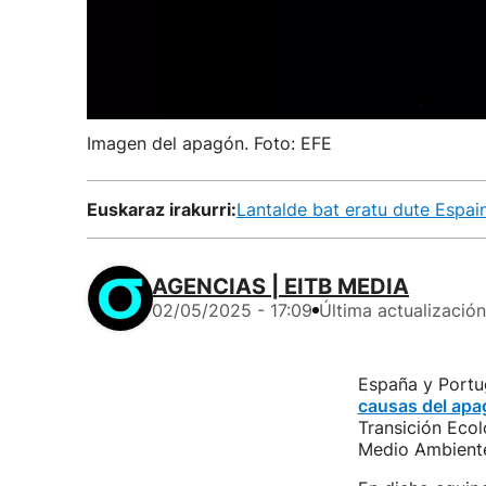
Imagen del apagón. Foto: EFE
Euskaraz irakurri:
Lantalde bat eratu dute Espain
AGENCIAS | EITB MEDIA
02/05/2025 - 17:09
Última actualización
España y Portug
causas del ap
Transición Eco
Medio Ambiente