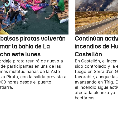
 balsas piratas volverán
Continúan activ
mar la bahía de La
incendios de H
cha este lunes
Castellón
ordaje pirata reunirá de nuevo a
En Castellón, el ince
 de participantes en una de las
sido controlado y la 
 más multitudinarias de la Aste
fuego en Serra d’en G
ia Pirata, con la salida prevista a
favorable, aunque las
7:00 horas desde el puerto
avanzando en Tírig. E
tiarra.
el incendio sigue acti
afectada alcanza ya 
hectáreas.