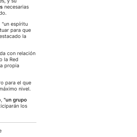
s, y su
as
necesarias
do.
"un espíritu
ctuar para que
destacado la
ada con relación
o la Red
a propia
ro para el que
máximo nivel.
o,
"un grupo
iciparán los
e