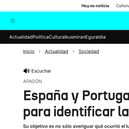
Hoy es noticia
Cañona
Actualidad
Política
Cul
Actualidad
Política
Cultura
Ikusmiran
Eguraldia
Sociedad
Elecciones
Economía
Inicio
Actualidad
Sociedad
Internacional
Escuchar
APAGÓN
España y Portugal
para identificar 
Su objetivo es no sólo averiguar qué ocurrió el 