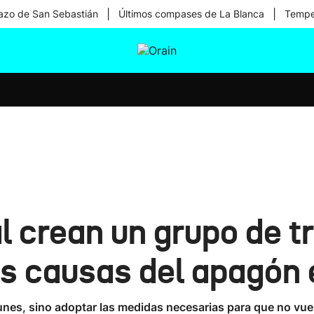
|
|
zo de San Sebastián
Últimos compases de La Blanca
Temper
tura
Ikusmiran
Egural
Salud
Tecnología
 crean un grupo de t
las causas del apagón 
lunes, sino adoptar las medidas necesarias para que no vuel