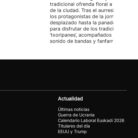
tradicional ofrenda floral a la patrona
de la ciudad. Tras el aurresku de hono
los protagonistas de la jornada se ha
desplazado hasta la panadería Artep
para disfrutar de los tradicionales
‘txoripanes’, acompañados por el
sonido de bandas y fanfarrias.
Actualidad
Últimas noticias
Guerra de Ucrania
Calendario Laboral Euskadi 2026
Titulares del día
EEUU y Trump