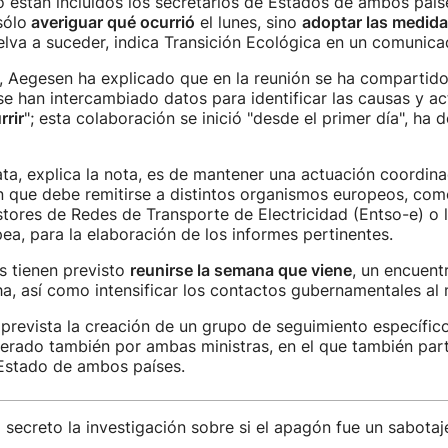
 están incluidos los secretarios de Estados de ambos paíse
sólo
averiguar qué ocurrió
el lunes, sino
adoptar las medid
lva a suceder, indica Transición Ecológica en un comunica
, Aegesen ha explicado que en la reunión se ha compartido 
se han intercambiado datos para identificar las causas y a
rrir
"; esta colaboración se inició "desde el primer día", ha 
ata, explica la nota, es de mantener una actuación coordin
n que debe remitirse a distintos organismos europeos, com
ores de Redes de Transporte de Electricidad (Entso-e) o l
a, para la elaboración de los informes pertinentes.
s tienen previsto
reunirse la semana que viene
, un encuent
a, así como intensificar los contactos gubernamentales al 
prevista la creación de un grupo de seguimiento específic
iderado también por ambas ministras, en el que también part
 Estado de ambos países.
secreto la investigación sobre si el apagón fue un sabotaj