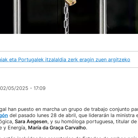
iak eta Portugalek itzalaldia zerk eragin zuen argitzeko
02/05/2025 - 17:09
al han puesto en marcha un grupo de trabajo conjunto para
agón
del pasado lunes 28 de abril, que liderarán la ministra
lógica,
Sara Aegesen
, y su homóloga portuguesa, titular de 
 y Energía,
María da Graça Carvalho
.