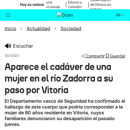
una
Edurne y
|
|
Hoy es noticia
de Elkano en
vivienda
Celedón
Getaria
de Bilbao
Txiki
ES
Inicio
Actualidad
Sociedad
Actualidad
Buscador
Política
Escuchar
SUCESO
Compartir
Guardar
Cultura
Aparece el cadáver de una
mujer en el río Zadorra a su
Ikusmiran
paso por Vitoria
Eguraldia
El Departamento vasco de Seguridad ha confirmado el
hallazgo de este cuerpo que podría corresponder a la
mujer de 80 años residente en Vitoria, cuyos
familiares denunciaron su desaparición el pasado
jueves.