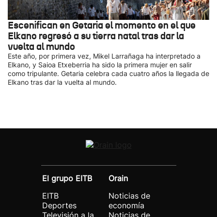
Escenifican en Getaria el momento en el que
Elkano regresó a su tierra natal tras dar la
vuelta al mundo
Este año, por primera vez, Mikel Larrañaga ha interpretado a
Elkano, y Saioa Etxeberria ha sido la primera mujer en salir
como tripulante. Getaria celebra cada cuatro años la llegada de
Elkano tras dar la vuelta al mundo.
El grupo EITB
Orain
EITB
Noticias de
Deportes
economía
Televisión a la
Noticias de