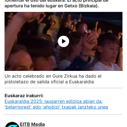
fomentar el uso del euskera. El acto principal de
apertura ha tenido lugar en Getxo (Bizkaia).
Un acto celebrado en Gure Zirkua ha dado el
pistoletazo de salida oficial a Euskaraldia
Euskaraz irakurri:
Euskaraldia 2025: laugarren edizioa abian da,
'belarriprest' edo 'ahobizi' txapak janzteko unea
EITB Media