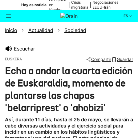
Crisis
Negociaciones
|
|
Hoy es noticia
en
migratoria
EEUU-Irán
Vitoria-
Gasteiz
ES
Inicio
Actualidad
Sociedad
Actualidad
Buscador
Política
Escuchar
EUSKERA
Compartir
Guardar
Cultura
Echa a andar la cuarta edición
de Euskaraldia, momento de
Ikusmiran
plantarse las chapas
Eguraldia
'belarriprest' o 'ahobizi'
Así, durante 11 días, hasta el 25 de mayo, se llevarán a
cabo diversas actividades y el ejercicio social para
incidir en un cambio en los hábitos lingüísticos y