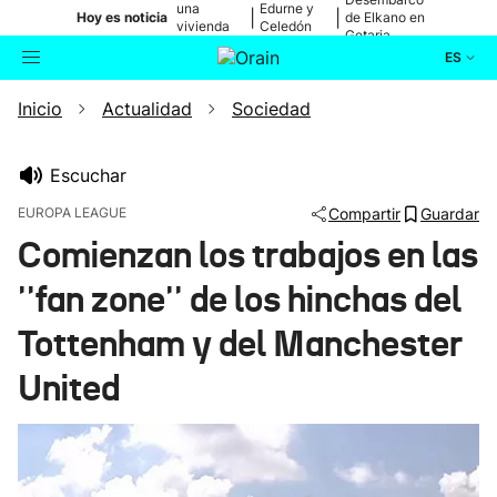
una
Edurne y
|
|
Hoy es noticia
de Elkano en
vivienda
Celedón
Getaria
de Bilbao
Txiki
ES
Inicio
Actualidad
Sociedad
Actualidad
Buscador
Política
Escuchar
EUROPA LEAGUE
Compartir
Guardar
Cultura
Comienzan los trabajos en las
''fan zone'' de los hinchas del
Ikusmiran
Tottenham y del Manchester
Eguraldia
United