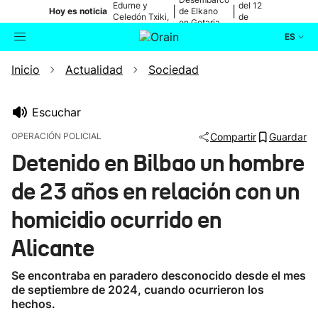
Edurne y
del 12
|
|
Hoy es noticia
de Elkano
Celedón Txiki,
de
en Getaria
en directo
agosto
ES
Inicio
Actualidad
Sociedad
Actualidad
Buscador
Política
Escuchar
OPERACIÓN POLICIAL
Compartir
Guardar
Cultura
Detenido en Bilbao un hombre
de 23 años en relación con un
Ikusmiran
homicidio ocurrido en
Eguraldia
Alicante
Se encontraba en paradero desconocido desde el mes
de septiembre de 2024, cuando ocurrieron los
hechos.