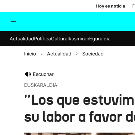
Hoy es noticia
F
Actualidad
Política
Cul
Actualidad
Política
Cultura
Ikusmiran
Eguraldia
Sociedad
Elecciones
Economía
Inicio
Actualidad
Sociedad
Internacional
Escuchar
EUSKARALDIA
''Los que estuvim
su labor a favor d