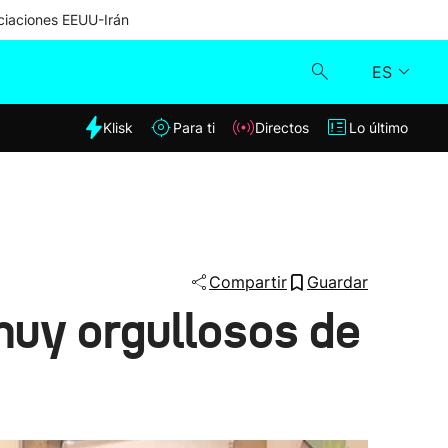
iaciones EEUU-Irán
ES
dia
Klisk
Para ti
Directos
Lo último
Klisk
Directos
Para ti
Compartir
Guardar
muy orgullosos de
Lo último