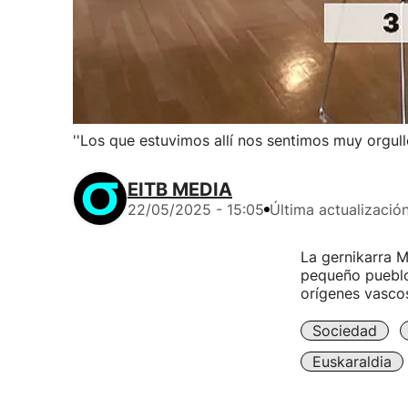
''Los que estuvimos allí nos sentimos muy orgull
EITB MEDIA
22/05/2025 - 15:05
Última actualizació
La gernikarra 
pequeño pueblo
orígenes vascos
Sociedad
Euskaraldia