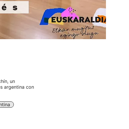
hín, un
s argentina con
ntina