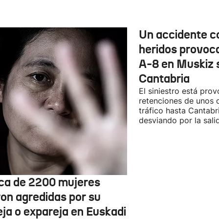
Un accidente c
heridos provoca
A-8 en Muskiz 
Cantabria
El siniestro está pro
retenciones de unos d
tráfico hasta Cantabr
desviando por la sali
ca de 2200 mujeres
ron agredidas por su
eja o expareja en Euskadi