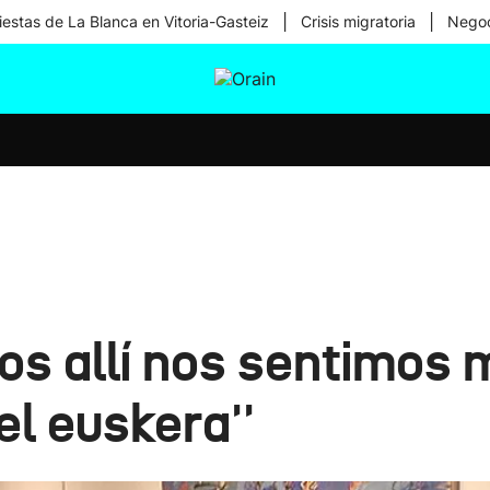
|
|
iestas de La Blanca en Vitoria-Gasteiz
Crisis migratoria
Negoc
tura
Ikusmiran
Egural
Salud
Tecnología
os allí nos sentimos 
el euskera''