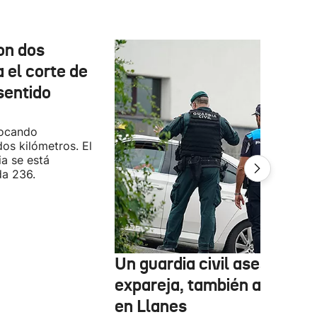
on dos
 el corte de
sentido
vocando
os kilómetros. El
ia se está
da 236.
Un guardia civil asesina a s
expareja, también agente,
en Llanes