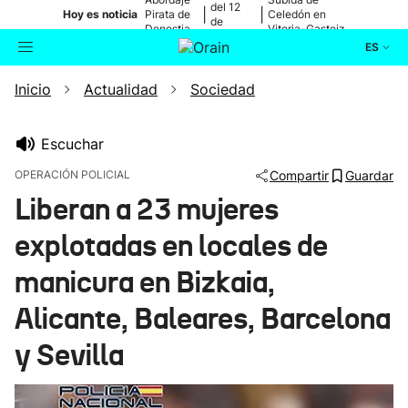
del 12
|
|
Hoy es noticia
Pirata de
Celedón en
de
Donostia
Vitoria-Gasteiz
agosto
ES
Inicio
Actualidad
Sociedad
Actualidad
Buscador
Política
Escuchar
OPERACIÓN POLICIAL
Compartir
Guardar
Cultura
Liberan a 23 mujeres
explotadas en locales de
Ikusmiran
manicura en Bizkaia,
Eguraldia
Alicante, Baleares, Barcelona
y Sevilla