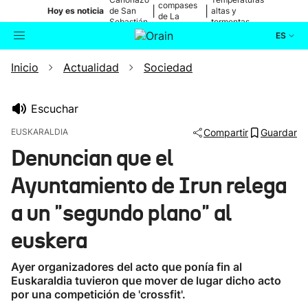
compases
|
|
Hoy es noticia
de San
altas y
de La
Sebastián
tormentas
Blanca
ES
Inicio
Actualidad
Sociedad
Actualidad
Buscador
Política
Escuchar
EUSKARALDIA
Compartir
Guardar
Cultura
Denuncian que el
Ayuntamiento de Irun relega
Ikusmiran
a un "segundo plano" al
Eguraldia
euskera
Ayer organizadores del acto que ponía fin al
Euskaraldia tuvieron que mover de lugar dicho acto
por una competición de 'crossfit'.