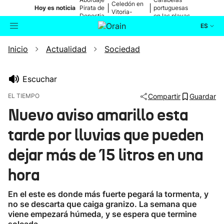
Celedón en
|
|
Hoy es noticia
Pirata de
portuguesas
Vitoria-
Donostia
en las playas
Gasteiz
ES
Inicio
Actualidad
Sociedad
Actualidad
Buscador
Política
Escuchar
EL TIEMPO
Compartir
Guardar
Cultura
Nuevo aviso amarillo esta
tarde por lluvias que pueden
Ikusmiran
dejar más de 15 litros en una
Eguraldia
hora
En el este es donde más fuerte pegará la tormenta, y
no se descarta que caiga granizo. La semana que
viene empezará húmeda, y se espera que termine