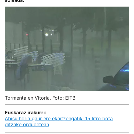
soleada.
Tormenta en Vitoria. Foto: EITB
Euskaraz irakurri:
Abisu horia gaur ere ekaitzengatik: 15 litro bota
ditzake ordubetean