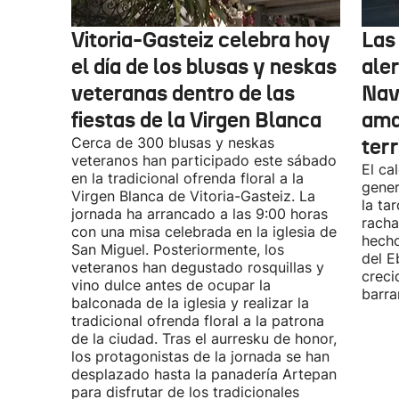
Vitoria-Gasteiz celebra hoy
Las
el día de los blusas y neskas
aler
veteranas dentro de las
Nav
fiestas de la Virgen Blanca
amar
Cerca de 300 blusas y neskas
terr
veteranos han participado este sábado
El ca
en la tradicional ofrenda floral a la
gener
Virgen Blanca de Vitoria-Gasteiz. La
la ta
jornada ha arrancado a las 9:00 horas
racha
con una misa celebrada en la iglesia de
hecho
San Miguel. Posteriormente, los
del E
veteranos han degustado rosquillas y
creci
vino dulce antes de ocupar la
barra
balconada de la iglesia y realizar la
tradicional ofrenda floral a la patrona
de la ciudad. Tras el aurresku de honor,
los protagonistas de la jornada se han
desplazado hasta la panadería Artepan
para disfrutar de los tradicionales