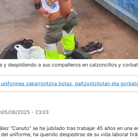
ura y despidiendo a sus compañeros en calzoncillos y corba
 uniformea zakarrontzira botaz, galtzontzilotan eta gorbata
n
05/06/2025 - 23:03
lez "Canuto" se ha jubilado tras trabajar 45 años en una 
 del uniforme, ha querido despedirse de su vida laboral tirá