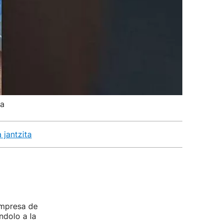
ta
 jantzita
empresa de
ndolo a la