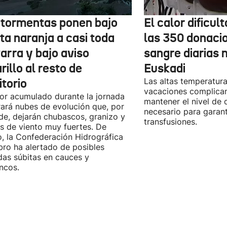
 tormentas ponen bajo
El calor dificul
ta naranja a casi toda
las 350 donaci
arra y bajo aviso
sangre diarias 
illo al resto de
Euskadi
itorio
Las altas temperatura
vacaciones complica
lor acumulado durante la jornada
mantener el nivel de
ará nubes de evolución que, por
necesario para garant
rde, dejarán chubascos, granizo y
transfusiones.
s de viento muy fuertes. De
, la Confederación Hidrográfica
bro ha alertado de posibles
das súbitas en cauces y
ncos.