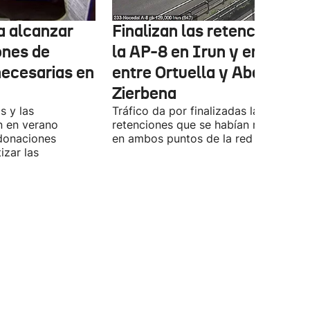
ta alcanzar
Finalizan las retenciones e
ones de
la AP-8 en Irun y en la A-8
necesarias en
entre Ortuella y Abanto-
Zierbena
s y las
Tráfico da por finalizadas las
n en verano
retenciones que se habían registrado
 donaciones
en ambos puntos de la red viaria vas
izar las