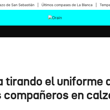
|
|
zo de San Sebastián
Últimos compases de La Blanca
Temper
tura
Ikusmiran
Egural
Salud
Tecnología
a tirando el uniforme 
s compañeros en calzo