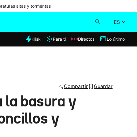
aturas altas y tormentas
ES
dia
Klisk
Para ti
Directos
Lo último
Klisk
Directos
Para ti
Compartir
Guardar
a la basura y
Lo último
ncillos y