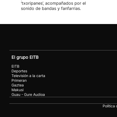
‘txoripanes’, acompañados por el
sonido de bandas y fanfarrias.
El grupo EITB
EITB
Deportes
Televisión a la carta
Primeran
Gaztea
Makusi
Guau - Gure Audioa
Política