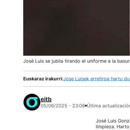
José Luis se jubila tirando el uniforme a la bas
Euskaraz irakurri:
Jose Luisek erretiroa hartu du
eitb
05/06/2025 - 23:06
Última actualizació
José Luis Gonzá
limpieza. Harto