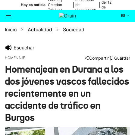
del 12
|
|
Hoy es noticia
Celedón
del
de
Txiki, en
desembarco
agosto
directo
de Elkano
ES
Inicio
Actualidad
Sociedad
Actualidad
Buscador
Política
Escuchar
HOMENAJE
Compartir
Guardar
Cultura
Homenajean en Durana a los
dos jóvenes vascos fallecidos
Ikusmiran
recientemente en un
Eguraldia
accidente de tráfico en
Burgos