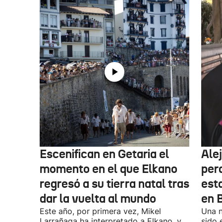
Escenifican en Getaria el
Ale
momento en el que Elkano
per
regresó a su tierra natal tras
esta
dar la vuelta al mundo
en 
Este año, por primera vez, Mikel
Una n
Larrañaga ha interpretado a Elkano, y
sido 