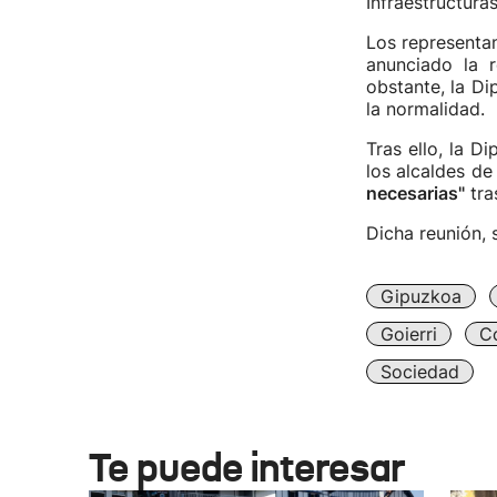
Infraestructuras 
Los representan
anunciado la r
obstante, la Di
la normalidad.
Tras ello, la 
los alcaldes d
necesarias"
tra
Dicha reunión, 
Gipuzkoa
Goierri
C
Sociedad
Te puede interesar