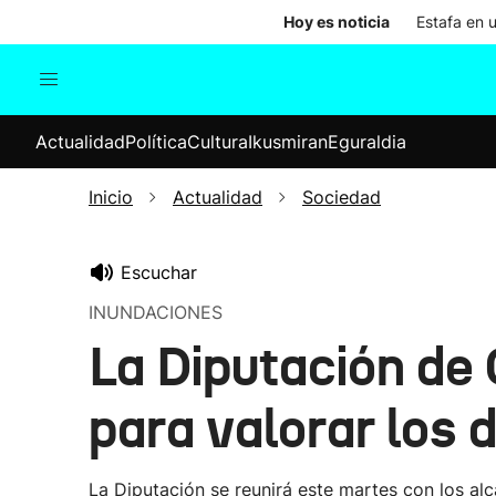
Hoy es noticia
Estafa en 
Actualidad
Política
Cul
Actualidad
Política
Cultura
Ikusmiran
Eguraldia
Sociedad
Elecciones
Economía
Inicio
Actualidad
Sociedad
Internacional
Escuchar
INUNDACIONES
La Diputación de
para valorar los
La Diputación se reunirá este martes con los al