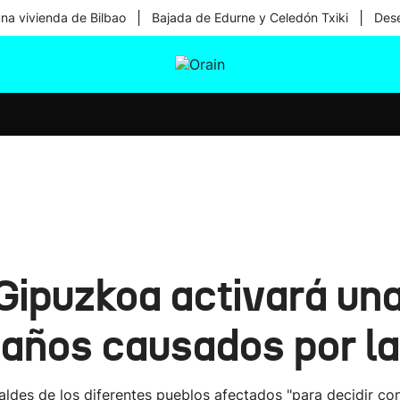
|
|
una vivienda de Bilbao
Bajada de Edurne y Celedón Txiki
Dese
tura
Ikusmiran
Egural
Salud
Tecnología
 Gipuzkoa activará un
 daños causados por l
caldes de los diferentes pueblos afectados "para decidir c