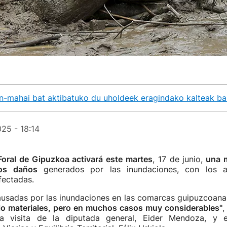
n-mahai bat aktibatuko du uholdeek eragindako kalteak ba
25 - 18:14
Foral de Gipuzkoa activará este martes
, 17 de junio,
una m
los daños
generados por las inundaciones, con los a
ectadas.
ausadas por las inundaciones en las comarcas guipuzcoanas
o materiales, pero en muchos casos muy considerables"
,
la visita de la diputada general, Eider Mendoza, y 