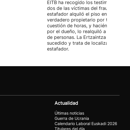
EITB ha recogido los testimonios de
dos de las víctimas del fraude. El
estafador alquiló el piso en Airbnb a 
verdadero propietario por tres días. 
cuestión de horas, y haciéndose pasa
por el dueño, lo realquiló a una doce
de personas. La Ertzaintza investiga 
sucedido y trata de localizar al
estafador.
Actualidad
Últimas noticias
Guerra de Ucrania
Calendario Laboral Euskadi 2026
Titulares del día