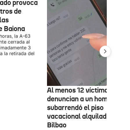
cado provoca
tros de
las
e Baiona
 horas, la A-63
te cerrada al
ximadamente 3
 la retirada del
Al menos 12 víctimas
denuncian a un hombre qu
subarrendó el piso
vacacional alquilado en
Bilbao