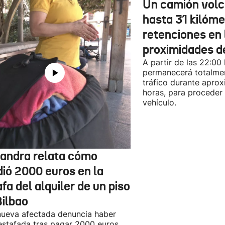
Un camión vol
hasta 31 kilóme
retenciones en 
proximidades d
A partir de las 22:00
permanecerá totalmen
tráfico durante apro
horas, para proceder a
vehículo.
jandra relata cómo
dió 2000 euros en la
fa del alquiler de un piso
Bilbao
ueva afectada denuncia haber
estafada tras pagar 2000 euros