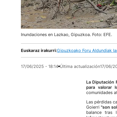
Inundaciones en Lazkao, Gipuzkoa. Foto: EFE.
Euskaraz irakurri:
Gipuzkoako Foru Aldundiak la
17/06/2025 - 18:14
Última actualización
17/06/20
La Diputación 
para valorar 
comunidades af
Las pérdidas c
Goierri
"son sol
balance tras 