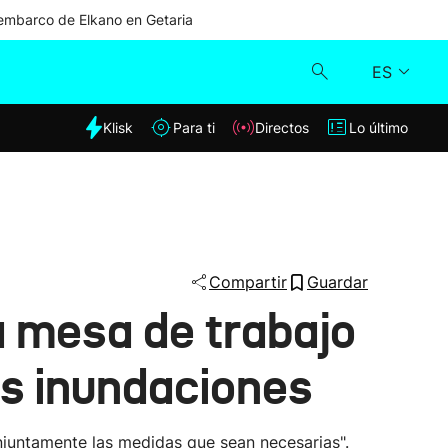
mbarco de Elkano en Getaria
ES
dia
Klisk
Para ti
Directos
Lo último
Klisk
Directos
Para ti
Compartir
Guardar
a mesa de trabajo
Lo último
as inundaciones
onjuntamente las medidas que sean necesarias".