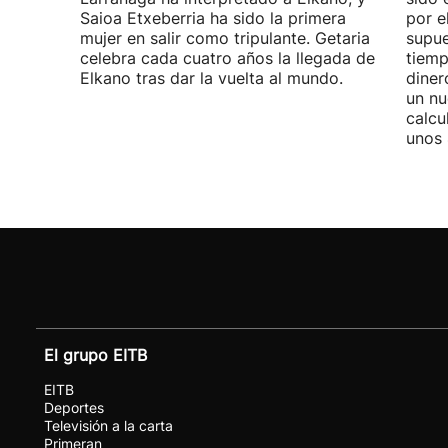
Saioa Etxeberria ha sido la primera
por e
mujer en salir como tripulante. Getaria
supue
celebra cada cuatro años la llegada de
tiemp
Elkano tras dar la vuelta al mundo.
diner
un nu
calcu
unos 
El grupo EITB
EITB
Deportes
Televisión a la carta
Primeran