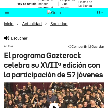
Fiestas de
|
|
Hoy es noticia
cáncer
12 de
La Blanca
colorrectal
agosto
ES
Inicio
Actualidad
Sociedad
Actualidad
Buscador
Política
Escuchar
ÁLAVA
Compartir
Guardar
Cultura
El programa Gazterock
celebra su XVIIª edición con
Ikusmiran
la participación de 57 jóvenes
Eguraldia