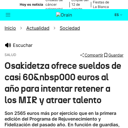
Fiestas de
|
|
Hoy es noticia
cáncer
12 de
La Blanca
colorrectal
agosto
ES
Inicio
Actualidad
Sociedad
Actualidad
Buscador
Política
Escuchar
SALUD
Compartir
Guardar
Cultura
Osakidetza ofrece sueldos de
casi 60&nbsp000 euros al
Ikusmiran
año para intentar retener a
Eguraldia
los MIR y atraer talento
Son 2565 euros más por ejercicio que en la primera
edición del Programa de Rejuvenecimiento y
Fidelización del pasado año. En función de guardias,