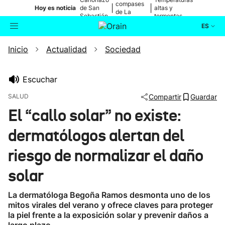
compases
|
|
Hoy es noticia
de San
altas y
de La
Sebastián
tormentas
Blanca
ES
Inicio
Actualidad
Sociedad
Actualidad
Buscador
Política
Escuchar
SALUD
Compartir
Guardar
Cultura
El “callo solar” no existe:
dermatólogos alertan del
Ikusmiran
riesgo de normalizar el daño
Eguraldia
solar
La dermatóloga Begoña Ramos desmonta uno de los
mitos virales del verano y ofrece claves para proteger
la piel frente a la exposición solar y prevenir daños a