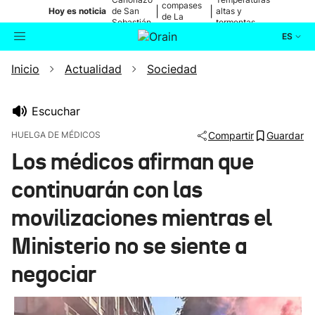
compases
|
|
Hoy es noticia
de San
altas y
de La
Sebastián
tormentas
Blanca
ES
Inicio
Actualidad
Sociedad
Actualidad
Buscador
Política
Escuchar
HUELGA DE MÉDICOS
Compartir
Guardar
Cultura
Los médicos afirman que
continuarán con las
Ikusmiran
movilizaciones mientras el
Eguraldia
Ministerio no se siente a
negociar