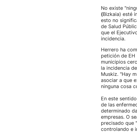
No existe "ning
(
Bizkaia) esté 
esto no signifi
de Salud Públi
que el Ejecutiv
incidencia.
Herrero ha com
petición de EH 
municipios cerc
la incidencia d
Muskiz. "Hay m
asociar a que e
ninguna cosa co
En este sentido
de las enferme
determinado dat
empresas. O se
precisado que 
controlando e 