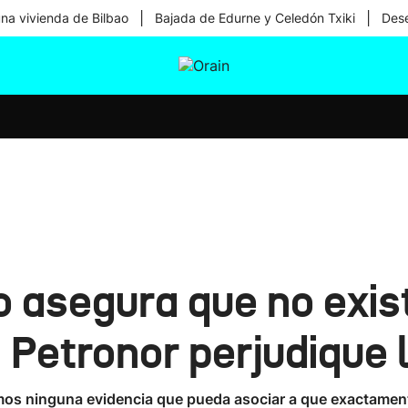
|
|
una vivienda de Bilbao
Bajada de Edurne y Celedón Txiki
Dese
tura
Ikusmiran
Egural
Salud
Tecnología
o asegura que no exis
 Petronor perjudique 
mos ninguna evidencia que pueda asociar a que exactamente