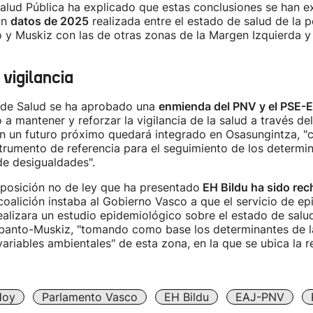
Salud Pública ha explicado que estas conclusiones se han e
on
datos de 2025
realizada entre el estado de salud de la p
 y Muskiz con las de otras zonas de la Margen Izquierda y
 vigilancia
 de Salud se ha aprobado una
enmienda del PNV y el PSE-
a mantener y reforzar la vigilancia de la salud a través de
en un futuro próximo quedará integrado en Osasungintza, "
rumento de referencia para el seguimiento de los determi
de desigualdades".
oposición no de ley que ha presentado
EH Bildu ha sido re
a coalición instaba al Gobierno Vasco a que el servicio de e
ealizara un estudio epidemiológico sobre el estado de salud
banto-Muskiz, "tomando como base los determinantes de l
variables ambientales" de esta zona, en la que se ubica la re
Hoy
Parlamento Vasco
EH Bildu
EAJ-PNV