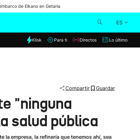
mbarco de Elkano en Getaria
ES
dia
Klisk
Para ti
Directos
Lo último
Klisk
Directos
Para ti
Compartir
Guardar
te "ninguna
Lo último
la salud pública
 la empresa, la refinería que tenemos ahí, sea