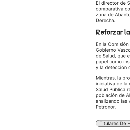
El director de 
comparativa c
zona de Abanto
Derecha.
Reforzar la
En la Comisión
Gobierno Vasco 
de Salud, que 
papel como inst
y la detección 
Mientras, la pr
iniciativa de l
Salud Pública r
población de A
analizando las 
Petronor.
Titulares De 