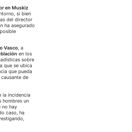
or en Muskiz
torno, si bien
as del director
en ha asegurado
posible
o Vasco
, a
oblación
en los
adísticas sobre
a que se ubica
ncia que pueda
a causante de
 la incidencia
s hombres un
e no hay
do caso, ha
vestigando,