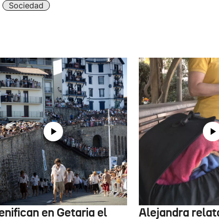
Sociedad
nifican en Getaria el
Alejandra rela