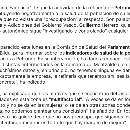
una evidencia" de que la actividad de la refinería de
Petron
influyendo negativamente a la salud de la población de su en
ca que no exista una "preocupación" al respecto. Son palabr
ca y Adicciones del Gobierno Vasco,
Guillermo Herrero
, qui
o autonómico sigue "investigando y controlando" cualquier 
parecido este lunes en la Comisión de Salud del
Parlament
Bildu, para informar sobre los
indicadores de salud de la p
anos a Petronor. En su intervención, ha dado a conocer est
e distintas enfermedades en la comarca de Meatzaldea, en l
uchísimos datos y, en principio, no tenemos ninguna evide
xactamente la empresa, la refinería que tenemos ahí, sea l
ncreta", ha indicado.
, ha explicado que los motivos que se encuentran detrás de
dades en esta zona es
"multifactorial".
"A veces se da en lo
o y no se da en las mujeres; o se da en otras zonas dond
a, no podemos plantear una conclusión", ha añadido. En to
"esto no quiere decir que no nos preocupe, que sigamos in
intentando mejorar en todo lo que hay margen de mejora".