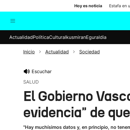
Hoy es noticia
Estafa en 
Actualidad
Política
Cul
Actualidad
Política
Cultura
Ikusmiran
Eguraldia
Sociedad
Elecciones
Economía
Inicio
Actualidad
Sociedad
Internacional
Escuchar
SALUD
El Gobierno Vasc
evidencia" de que
"Hay muchísimos datos y, en principio, no tene