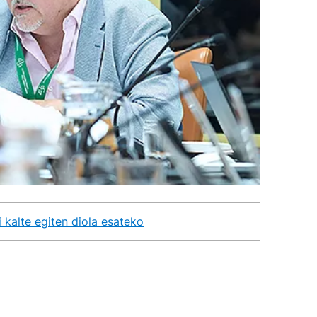
 kalte egiten diola esateko