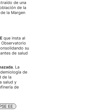
xtraído de una
oblación de la
 de la Margen
EE
que insta al
l Observatorio
consolidando su
nantes de salud
chazada
. La
pidemiología de
 de la
a salud y
finería de
PSE EE