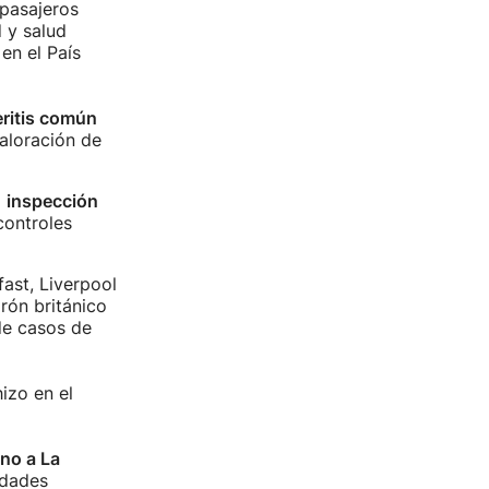
 pasajeros
 y salud
en el País
ritis común
valoración de
a
inspección
controles
fast, Liverpool
rón británico
de casos de
izo en el
ino a La
udades