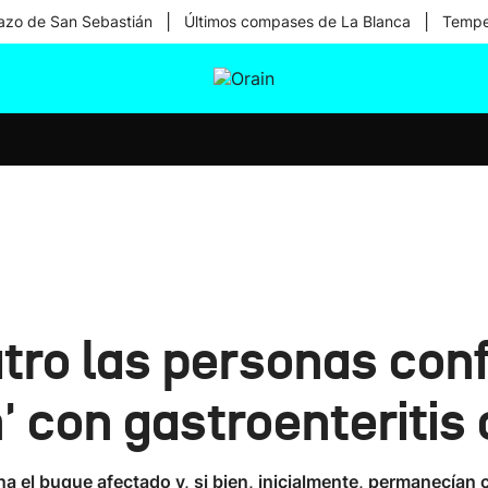
|
|
zo de San Sebastián
Últimos compases de La Blanca
Temper
tura
Ikusmiran
Egural
Salud
Tecnología
tro las personas conf
' con gastroenteriti
a el buque afectado y, si bien, inicialmente, permanecían