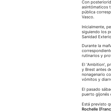
Con posteriorid
asintómaticos t
pública corresp
Vasco.
Inicialmente, 
siguiendo los p
Sanidad Exteri
Durante la maña
correspondiente
rutinarios y pr
El 'Ambition', p
y Brest antes d
nonagenario con
vómitos y diarr
El pasado sábad
puerto gijonés 
Está previsto 
Rochelle (Franc