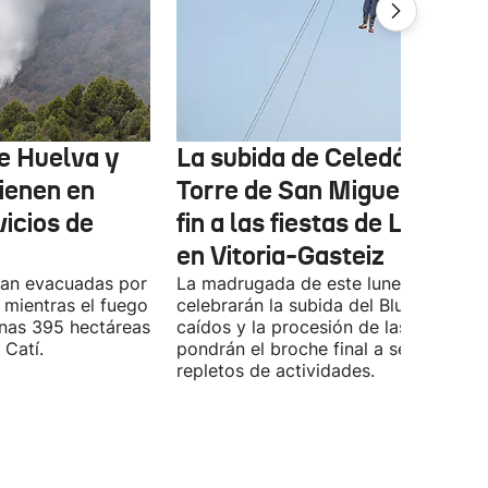
de Huelva y
La subida de Celedón a la
ienen en
Torre de San Miguel pondr
vicios de
fin a las fiestas de La Blan
en Vitoria-Gasteiz
úan evacuadas por
La madrugada de este lunes también 
, mientras el fuego
celebrarán la subida del Blusa y Nesk
unas 395 hectáreas
caídos y la procesión de las velas, qu
 Catí.
pondrán el broche final a seis días
repletos de actividades.