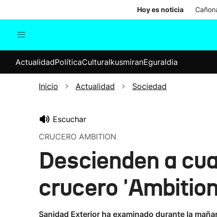
Hoy es noticia
Cañona
Actualidad
Política
Cul
Actualidad
Política
Cultura
Ikusmiran
Eguraldia
Sociedad
Elecciones
Economía
Inicio
Actualidad
Sociedad
Internacional
Escuchar
CRUCERO AMBITION
Descienden a cua
crucero 'Ambition
Sanidad Exterior ha examinado durante la mañan