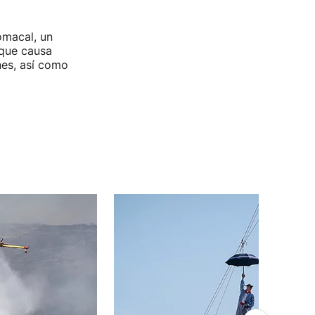
omacal, un
que causa
nes, así como