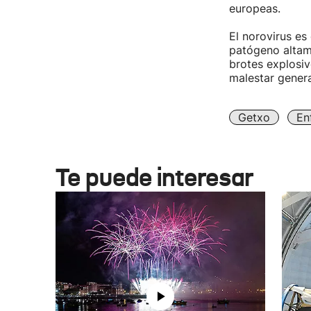
europeas.
El norovirus es
patógeno altam
brotes explosiv
malestar genera
Getxo
En
Te puede interesar