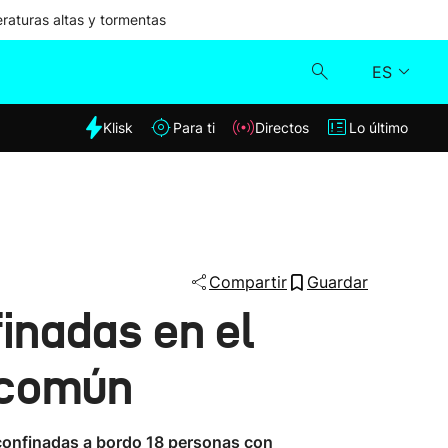
aturas altas y tormentas
ES
dia
Klisk
Para ti
Directos
Lo último
Klisk
Directos
Para ti
Compartir
Guardar
inadas en el
Lo último
s común
 confinadas a bordo 18 personas con