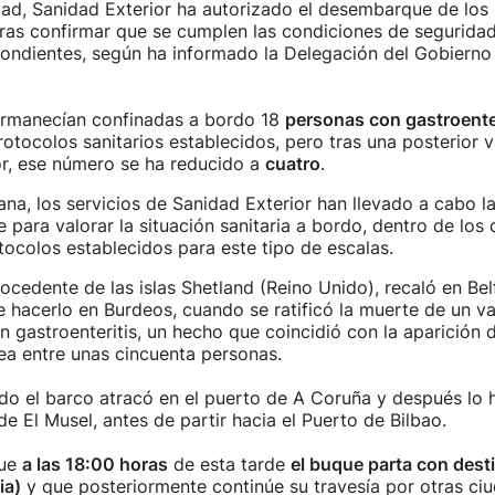
ad, Sanidad Exterior ha autorizado el desembarque de los
ras confirmar que se cumplen las condiciones de seguridad
ondientes, según ha informado la Delegación del Gobierno 
permanecían confinadas a bordo 18
personas con gastroente
rotocolos sanitarios establecidos, pero tras una posterior 
or, ese número se ha reducido a
cuatro
.
na, los servicios de Sanidad Exterior han llevado a cabo l
 para valorar la situación sanitaria a bordo, dentro de los 
otocolos establecidos para este tipo de escalas.
rocedente de las islas Shetland (Reino Unido), recaló en Bel
e hacerlo en Burdeos, cuando se ratificó la muerte de un va
 gastroenteritis, un hecho que coincidió con la aparición 
ea entre unas cincuenta personas.
o el barco atracó en el puerto de A Coruña y después lo h
de El Musel, antes de partir hacia el Puerto de Bilbao.
que
a las 18:00 horas
de esta tarde
el buque parta con dest
ia)
y que posteriormente continúe su travesía por otras ci