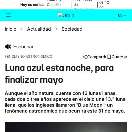
del 12
|
|
Hoy es noticia
Celedón
del
de
Txiki, en
desembarco
agosto
directo
de Elkano
ES
Inicio
Actualidad
Sociedad
Actualidad
Buscador
Política
Escuchar
FENÓMENO ASTRONÓMICO
Compartir
Guardar
Cultura
Luna azul esta noche, para
finalizar mayo
Ikusmiran
Aunque el año natural cuente con 12 lunas llenas,
Eguraldia
cada dos o tres años aparece en el cielo una 13.ª luna
llena, que los ingleses llamaron "Blue Moon"; un
fenómeno astronómico que ocurrirá este 31 de mayo.