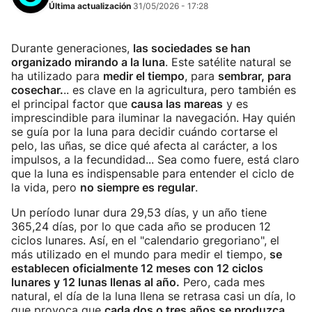
Última actualización
31/05/2026 - 17:28
Durante generaciones,
las sociedades se han
organizado mirando a la luna
. Este satélite natural se
ha utilizado para
medir el tiempo
, para
sembrar, para
cosechar.
.. es clave en la agricultura, pero también es
el principal factor que
causa las mareas
y es
imprescindible para iluminar la navegación. Hay quién
se guía por la luna para decidir cuándo cortarse el
pelo, las uñas, se dice qué afecta al carácter, a los
impulsos, a la fecundidad... Sea como fuere, está claro
que la luna es indispensable para entender el ciclo de
la vida, pero
no siempre es regular
.
Un período lunar dura 29,53 días, y un año tiene
365,24 días, por lo que cada año se producen 12
ciclos lunares. Así, en el "calendario gregoriano", el
más utilizado en el mundo para medir el tiempo,
se
establecen oficialmente 12 meses con 12 ciclos
lunares y 12 lunas llenas al año.
Pero, cada mes
natural, el día de la luna llena se retrasa casi un día, lo
que provoca que
cada dos o tres años se produzca