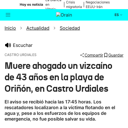
Crisis
Negociaciones
|
|
Hoy es noticia
en
migratoria
EEUU-Irán
Vitoria-
Gasteiz
ES
Inicio
Actualidad
Sociedad
Actualidad
Buscador
Política
Escuchar
CASTRO URDIALES
Compartir
Guardar
Cultura
Muere ahogado un vizcaíno
de 43 años en la playa de
Ikusmiran
Oriñón, en Castro Urdiales
Eguraldia
El aviso se recibió hacia las 17:45 horas. Los
rescatadores localizaron a la víctima flotando en el
agua y, pese a los esfuerzos de los equipos de
emergencia, no fue posible salvar su vida.