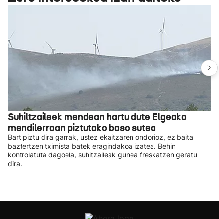
Suhiltzaileek mendean hartu dute Elgeako
mendilerroan piztutako baso sutea
Bart piztu dira garrak, ustez ekaitzaren ondorioz, ez baita
baztertzen tximista batek eragindakoa izatea. Behin
kontrolatuta dagoela, suhitzaileak gunea freskatzen geratu
dira.