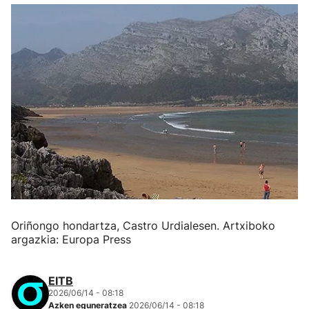
Oriñongo hondartza, Castro Urdialesen. Artxiboko
argazkia: Europa Press
EITB
2026/06/14 - 08:18
Azken eguneratzea
2026/06/14 - 08:18