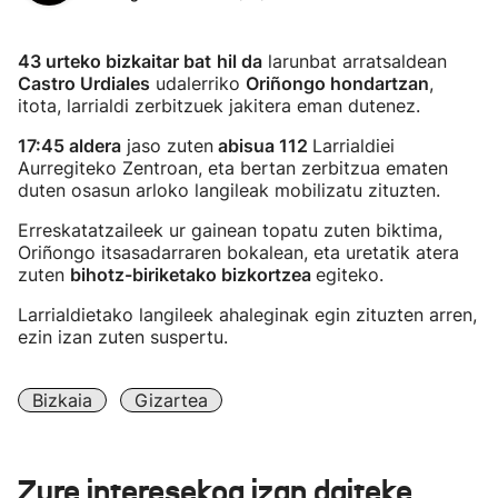
43 urteko bizkaitar bat
hil da
larunbat arratsaldean
Castro Urdiales
udalerriko
Oriñongo hondartzan
,
itota, larrialdi zerbitzuek jakitera eman dutenez.
17:45 aldera
jaso zuten
abisua 112
Larrialdiei
Aurregiteko Zentroan, eta bertan zerbitzua ematen
duten osasun arloko langileak mobilizatu zituzten.
Erreskatatzaileek ur gainean topatu zuten biktima,
Oriñongo itsasadarraren bokalean, eta uretatik atera
zuten
bihotz-biriketako bizkortzea
egiteko.
Larrialdietako langileek ahaleginak egin zituzten arren,
ezin izan zuten suspertu.
Bizkaia
Gizartea
Zure interesekoa izan daiteke