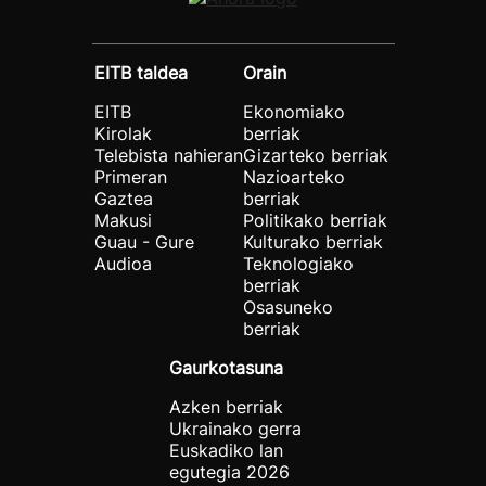
EITB taldea
Orain
EITB
Ekonomiako
Kirolak
berriak
Telebista nahieran
Gizarteko berriak
Primeran
Nazioarteko
Gaztea
berriak
Makusi
Politikako berriak
Guau - Gure
Kulturako berriak
Audioa
Teknologiako
berriak
Osasuneko
berriak
Gaurkotasuna
Azken berriak
Ukrainako gerra
Euskadiko lan
egutegia 2026