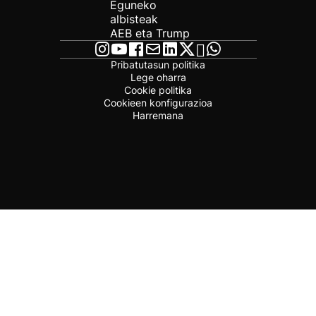
Eguneko
albisteak
AEB eta Trump
Pribatutasun politika
Lege oharra
Cookie politika
Cookieen konfigurazioa
Harremana