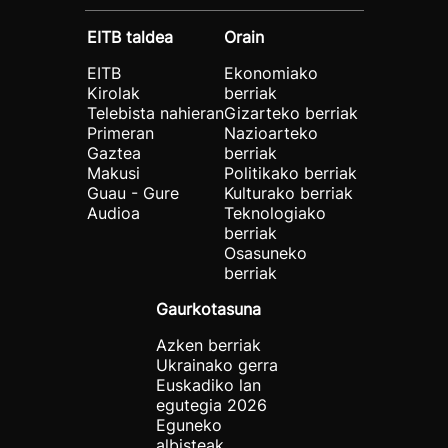
EITB taldea
Orain
EITB
Ekonomiako
Kirolak
berriak
Telebista nahieran
Gizarteko berriak
Primeran
Nazioarteko
Gaztea
berriak
Makusi
Politikako berriak
Guau - Gure
Kulturako berriak
Audioa
Teknologiako
berriak
Osasuneko
berriak
Gaurkotasuna
Azken berriak
Ukrainako gerra
Euskadiko lan
egutegia 2026
Eguneko
albisteak