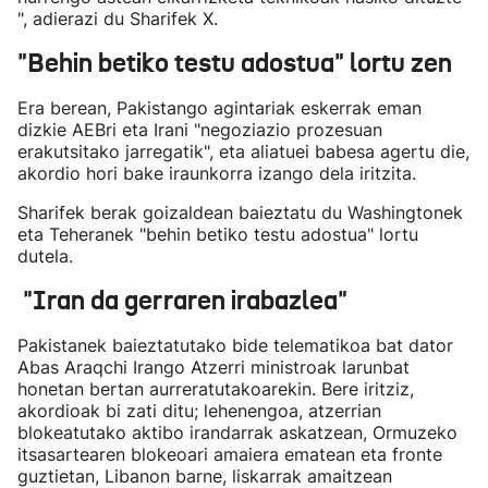
", adierazi du Sharifek X.
"Behin betiko testu adostua" lortu zen
Era berean, Pakistango agintariak eskerrak eman
dizkie AEBri eta Irani "negoziazio prozesuan
erakutsitako jarregatik", eta aliatuei babesa agertu die,
akordio hori bake iraunkorra izango dela iritzita.
Sharifek berak goizaldean baieztatu du Washingtonek
eta Teheranek "behin betiko testu adostua" lortu
dutela.
"Iran da gerraren irabazlea"
Pakistanek baieztatutako bide telematikoa bat dator
Abas Araqchi Irango Atzerri ministroak larunbat
honetan bertan aurreratutakoarekin. Bere iritziz,
akordioak bi zati ditu; lehenengoa, atzerrian
blokeatutako aktibo irandarrak askatzean, Ormuzeko
itsasartearen blokeoari amaiera ematean eta fronte
guztietan, Libanon barne, liskarrak amaitzean