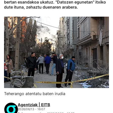
bertan esandakoa ukatuz. "Datozen egunetan" itxiko
dute ituna, zehaztu duenaren arabera.
Teherango atentatu baten irudia
Agentziak | EITB
2026/06/13 - 16:07