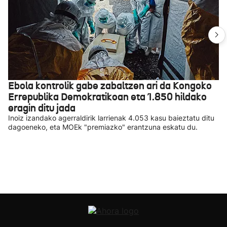
Ebola kontrolik gabe zabaltzen ari da Kongoko
Errepublika Demokratikoan eta 1.850 hildako
eragin ditu jada
Inoiz izandako agerraldirik larrienak 4.053 kasu baieztatu ditu
dagoeneko, eta MOEk "premiazko" erantzuna eskatu du.