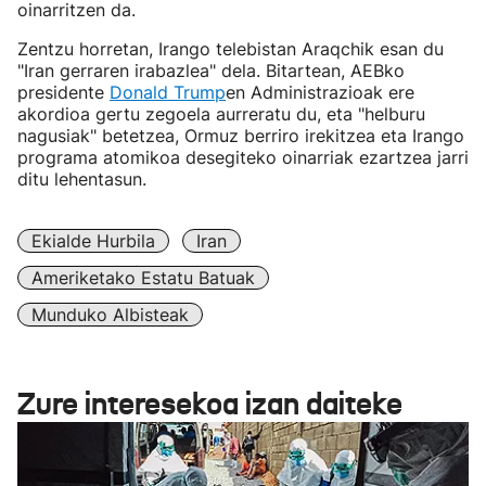
oinarritzen da.
Zentzu horretan, Irango telebistan Araqchik esan du
"Iran gerraren irabazlea" dela. Bitartean, AEBko
presidente
Donald Trump
en Administrazioak ere
akordioa gertu zegoela aurreratu du, eta "helburu
nagusiak" betetzea, Ormuz berriro irekitzea eta Irango
programa atomikoa desegiteko oinarriak ezartzea jarri
ditu lehentasun.
Ekialde Hurbila
Iran
Ameriketako Estatu Batuak
Munduko Albisteak
Zure interesekoa izan daiteke