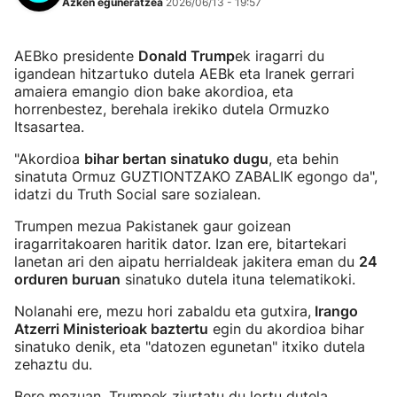
Azken eguneratzea
2026/06/13 - 19:57
AEBko presidente
Donald Trump
ek iragarri du
igandean hitzartuko dutela AEBk eta Iranek gerrari
amaiera emangio dion bake akordioa, eta
horrenbestez, berehala irekiko dutela Ormuzko
Itsasartea.
"Akordioa
bihar bertan sinatuko dugu
, eta behin
sinatuta Ormuz GUZTIONTZAKO ZABALIK egongo da",
idatzi du Truth Social sare sozialean.
Trumpen mezua Pakistanek gaur goizean
iragarritakoaren haritik dator. Izan ere, bitartekari
lanetan ari den aipatu herrialdeak jakitera eman du
24
orduren buruan
sinatuko dutela ituna telematikoki.
Nolanahi ere, mezu hori zabaldu eta gutxira,
Irango
Atzerri Ministerioak baztertu
egin du akordioa bihar
sinatuko denik, eta "datozen egunetan" itxiko dutela
zehaztu du.
Bere mezuan, Trumpek ziurtatu du lortu dutela