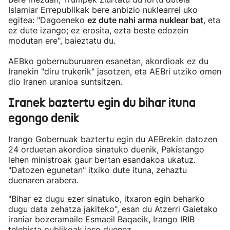
Islamiar Errepublikak bere anbizio nuklearrei uko
egitea: "Dagoeneko
ez dute nahi arma nuklear bat
, eta
ez dute izango; ez erosita, ezta beste edozein
modutan ere", baieztatu du.
AEBko gobernuburuaren esanetan, akordioak ez du
Iranekin "diru trukerik" jasotzen, eta AEBri utziko omen
dio Iranen uranioa suntsitzen.
Iranek baztertu egin du bihar ituna
egongo denik
Irango Gobernuak baztertu egin du AEBrekin datozen
24 orduetan akordioa sinatuko duenik, Pakistango
lehen ministroak gaur bertan esandakoa ukatuz.
"Datozen egunetan" itxiko dute ituna, zehaztu
duenaren arabera.
"Bihar ez dugu ezer sinatuko, itxaron egin beharko
dugu data zehatza jakiteko", esan du Atzerri Gaietako
iraniar bozeramaile Esmaeil Baqaeik, Irango IRIB
telebista publikoak jaso duenez.