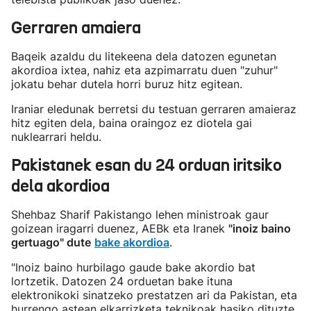
Gerraren amaiera
Baqeik azaldu du litekeena dela datozen egunetan
akordioa ixtea, nahiz eta azpimarratu duen "zuhur"
jokatu behar dutela horri buruz hitz egitean.
Iraniar eledunak berretsi du testuan gerraren amaieraz
hitz egiten dela, baina oraingoz ez diotela gai
nuklearrari heldu.
Pakistanek esan du 24 orduan iritsiko
dela akordioa
Shehbaz Sharif Pakistango lehen ministroak gaur
goizean iragarri duenez, AEBk eta Iranek
"inoiz baino
gertuago" dute
bake akordioa
.
"Inoiz baino hurbilago gaude bake akordio bat
lortzetik. Datozen 24 orduetan bake ituna
elektronikoki sinatzeko prestatzen ari da Pakistan, eta
hurrengo astean elkarrizketa teknikoak hasiko dituzte