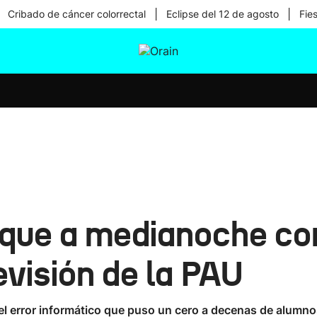
|
|
Cribado de cáncer colorrectal
Eclipse del 12 de agosto
Fie
tura
Ikusmiran
Egural
Salud
Tecnología
que a medianoche con
revisión de la PAU
e el error informático que puso un cero a decenas de alumn