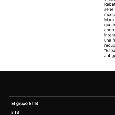
Rabat
serie
medid
Marru
que h
contr
inten
una "
recup
"Espa
antig
El grupo EITB
EITB