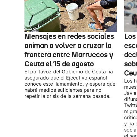
Mensajes en redes sociales
Los
animan a volver a cruzar la
esc
frontera entre Marruecos y
dec
Ceuta el 15 de agosto
sobr
El portavoz del Gobierno de Ceuta ha
Ceu
asegurado que el Ejecutivo español
Los h
conoce este llamamiento, y espera que
muest
habrá medios suficientes para no
Javie
repetir la crisis de la semana pasada.
difun
Twitt
migra
críti
y ha 
socia
el sa