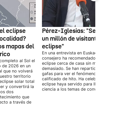
el eclipse
Pérez-Iglesias: "Se esper
localidad?
un millón de visitantes por 
los mapas del
eclipse"
rico
En una entrevista en Euskadi Irratia, e
consejero ha recomendado ver el
completo al Sol el
eclipse cerca de casa sin moverse
o de 2026 en un
demasiado. Se han repartido miles d
l que no volverá
gafas para ver el fenómeno que ya h
estro territorio
calificado de hito. Ha celebrado que 
eclipse solar total
eclipse haya servido para llevar la
r y convertirá la
ciencia a los temas de conversación.
los dos
ntecimiento que
ecto a través de