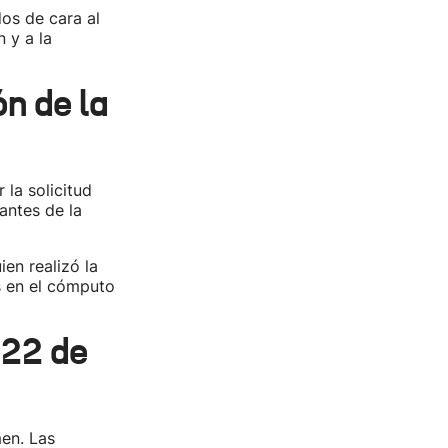
dos de cara al
 y a la
n de la
 la solicitud
antes de la
ien realizó la
s en el cómputo
 22 de
en. Las