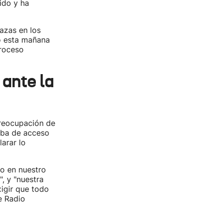
ido y ha
azas en los
do esta mañana
proceso
 ante la
preocupación de
eba de acceso
arar lo
do en nuestro
, y "nuestra
igir que todo
e Radio