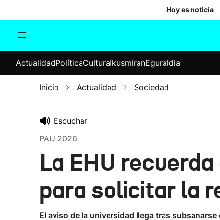
Hoy es noticia
Actualidad
Política
Cul
Actualidad
Política
Cultura
Ikusmiran
Eguraldia
Sociedad
Elecciones
Economía
Inicio
Actualidad
Sociedad
Internacional
Escuchar
PAU 2026
La EHU recuerda 
para solicitar la 
El aviso de la universidad llega tras subsanars