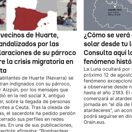
 vecinos de Huarte,
¿Cómo se verá 
andalizados por las
solar desde tu 
laraciones de su párroco
Consulta aquí 
e la crisis migratoria en
fenómeno histó
ta
La Luna ocultará por 
próximo 12 de agost
abitantes de Huarte (Navarra) se
fenómeno excepciona
ran indignados con su párroco,
a observarse desde nu
r Aizpún, por los mensajes que
hasta el año 2183. El 
dió en la red social X, antiguo
comenzará al atardece
er, sobre la llegada de personas
jornada en "el día de 
ntes a Ceuta. Tras la oleada de
atardeceres", un aco
cas, el sacerdote ha pedido perdón
podrá seguirse en dir
cerrado sus perfiles en redes
Orain.eus.
les. En una de sus publicaciones,
cerdote afirmaba: "Bombardear