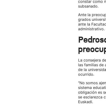
constar como n
subsanado.
Ante la preocup
grados universi
ante la Faculta
administrativo.
Pedrosa
preocup
La consejera d
las familias de
de la universid
ocurrido.
"No somos ajeno
sistema educati
obligación es s
se esclarezca c
Euskadi.