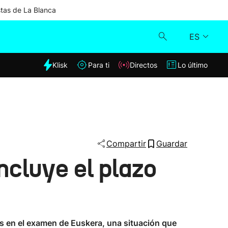
stas de La Blanca
ES
dia
Klisk
Para ti
Directos
Lo último
Klisk
Directos
Para ti
Compartir
Guardar
cluye el plazo
Lo último
os en el examen de Euskera, una situación que