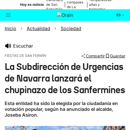
compases
|
|
Hoy es noticia
de San
altas y
de La
Sebastián
tormentas
Blanca
ES
Inicio
Actualidad
Sociedad
Actualidad
Buscador
Política
Escuchar
FIESTAS DE SAN FERMÍN
Compartir
Guardar
Cultura
La Subdirección de Urgencias
de Navarra lanzará el
Ikusmiran
chupinazo de los Sanfermines
Eguraldia
Esta entidad ha sido la elegida por la ciudadanía en
votación popular, según ha anunciado el alcalde,
Joseba Asiron.