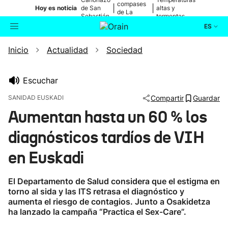
compases
|
|
Hoy es noticia
de San
altas y
de La
Sebastián
tormentas
Blanca
ES
Inicio
Actualidad
Sociedad
Actualidad
Buscador
Política
Escuchar
SANIDAD EUSKADI
Compartir
Guardar
Cultura
Aumentan hasta un 60 % los
diagnósticos tardíos de VIH
Ikusmiran
en Euskadi
Eguraldia
El Departamento de Salud considera que el estigma en
torno al sida y las ITS retrasa el diagnóstico y
aumenta el riesgo de contagios. Junto a Osakidetza
ha lanzado la campaña “Practica el Sex-Care”.