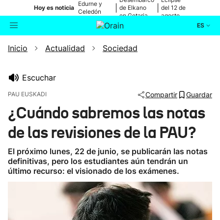
Edurne y
|
|
Hoy es noticia
de Elkano
del 12 de
Celedón
en Getaria
agosto
Txiki
ES
Inicio
Actualidad
Sociedad
Actualidad
Buscador
Política
Escuchar
PAU EUSKADI
Compartir
Guardar
Cultura
¿Cuándo sabremos las notas
de las revisiones de la PAU?
Ikusmiran
El próximo lunes, 22 de junio, se publicarán las notas
Eguraldia
definitivas, pero los estudiantes aún tendrán un
último recurso: el visionado de los exámenes.